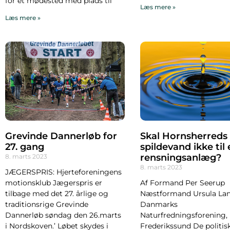
for et mødested med plads til
Læs mere »
Læs mere »
Grevinde Dannerløb for
Skal Hornsherreds
27. gang
spildevand ikke til 
rensningsanlæg?
8. marts 2023
8. marts 2023
JÆGERSPRIS: Hjerteforeningens
motionsklub Jægerspris er
Af Formand Per Seerup
tilbage med det 27. årlige og
Næstformand Ursula La
traditionsrige Grevinde
Danmarks
Dannerløb søndag den 26.marts
Naturfredningsforening,
i Nordskoven.’ Løbet skydes i
Frederikssund De politis