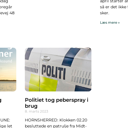
øndag
april starter å
foregår
så er det ikke
evej 48
sker.
Læs mere »
g
Politiet tog peberspray i
brug
8. marts 2023
UNE:
HORNSHERRED: Klokken 02.20
ige let
besluttede en patrulje fra Midt-