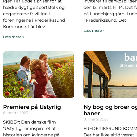
igen i år uddelt priser for at
inviterer til bankospil s
hædre dygtige sportsfolk og
den 12. marts kl. 14. Det 
engagerede frivillige i
på Lundebjerggård, Lund
foreningerne i Frederikssund
i Frederikssund. Det
Kommune. I år blev
Læs mere »
Læs mere »
Premiere på Ustyrlig
Ny bog og broer o
baner
8. marts 2023
8. marts 2023
SKIBBY: Den danske film
”Ustyrlig” er inspireret af
FREDERIKSSUND KOMM
historien om kvinderne på
Det har ikke altid været l