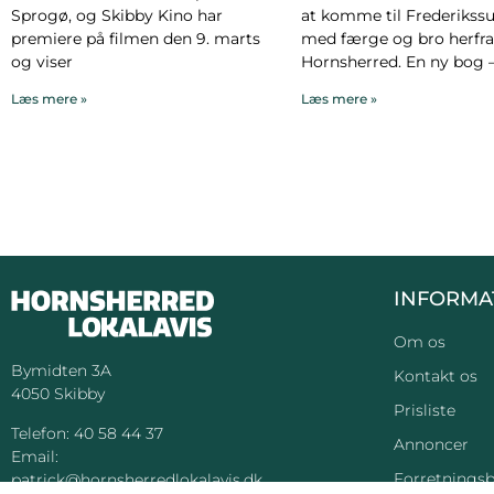
Sprogø, og Skibby Kino har
at komme til Frederikssu
premiere på filmen den 9. marts
med færge og bro herfra 
og viser
Hornsherred. En ny bog 
Læs mere »
Læs mere »
INFORMA
Om os
Bymidten 3A
Kontakt os
4050 Skibby
Prisliste
Telefon:
40 58 44 37
Annoncer
Email:
Forretningsb
patrick@hornsherredlokalavis.dk