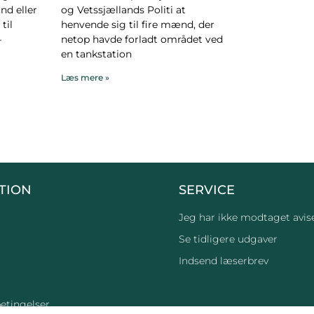
nd eller
og Vetssjællands Politi at
til
henvende sig til fire mænd, der
–
netop havde forladt området ved
en tankstation
Læs mere »
TION
SERVICE
Jeg har ikke modtaget avis
Se tidligere udgaver
Indsend læserbrev
etingelser