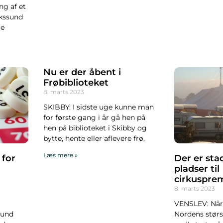
ng af et
ikssund
re
Nu er der åbent i
Frøbiblioteket
8. marts 2023
SKIBBY: I sidste uge kunne man
for første gang i år gå hen på
hen på biblioteket i Skibby og
bytte, hente eller aflevere frø.
Læs mere »
 for
Der er sta
pladser til
cirkuspre
8. marts 2023
VENSLEV: Når 
sund
Nordens størst