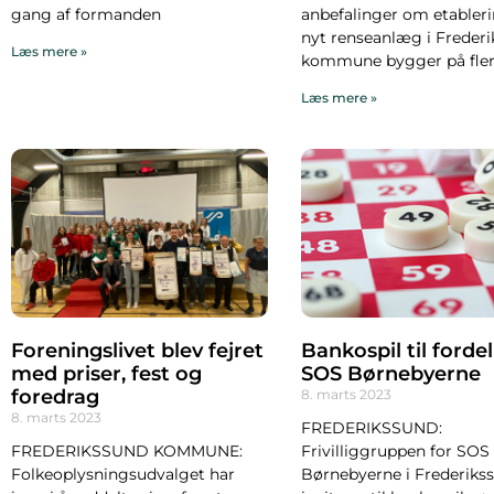
gang af formanden
anbefalinger om etableri
nyt renseanlæg i Freder
Læs mere »
kommune bygger på fle
Læs mere »
Foreningslivet blev fejret
Bankospil til fordel
med priser, fest og
SOS Børnebyerne
foredrag
8. marts 2023
8. marts 2023
FREDERIKSSUND:
FREDERIKSSUND KOMMUNE:
Frivilliggruppen for SOS
Folkeoplysningsudvalget har
Børnebyerne i Frederiks