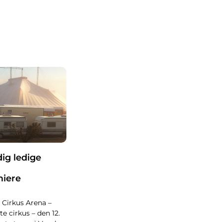
dig ledige
miere
Cirkus Arena –
e cirkus – den 12.