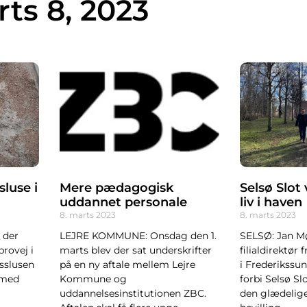
ts 8, 2023
luse i
Mere pædagogisk
Selsø Slot
uddannet personale
liv i haven
8. marts 2023
8. marts 2023
, der
LEJRE KOMMUNE: Onsdag den 1.
SELSØ: Jan M
rovej i
marts blev der sat underskrifter
filialdirektør
usslusen
på en ny aftale mellem Lejre
i Frederikssun
 med
Kommune og
forbi Selsø Sl
uddannelsesinstitutionen ZBC.
den glædelig