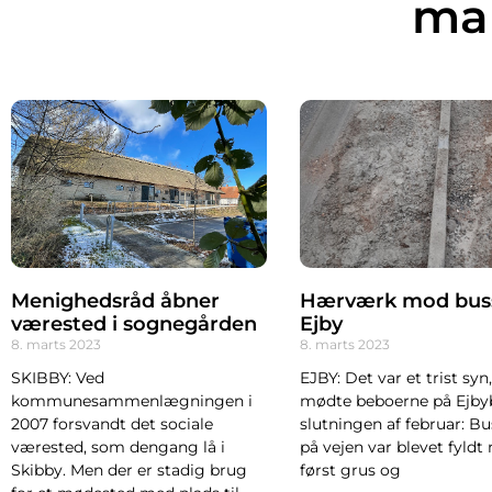
mar
Menighedsråd åbner
Hærværk mod buss
værested i sognegården
Ejby
8. marts 2023
8. marts 2023
SKIBBY: Ved
EJBY: Det var et trist syn
kommunesammenlægningen i
mødte beboerne på Ejbyb
2007 forsvandt det sociale
slutningen af februar: B
værested, som dengang lå i
på vejen var blevet fyldt
Skibby. Men der er stadig brug
først grus og