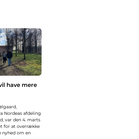
 vil have mere
ølgaard,
 fra Nordeas afdeling
d, var den 4. marts
ot for at overrække
e nyhed om en