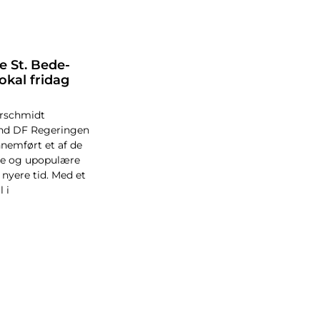
e St. Bede-
lokal fridag
erschmidt
nd DF Regeringen
nemført et af de
e og upopulære
 nyere tid. Med et
 i