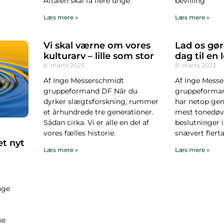
Aftalen skal få flere unge
bevilling
Læs mere »
Læs mere »
Vi skal værne om vores
Lad os gør
kulturarv – lille som stor
dag til en 
8. marts 2023
8. marts 2023
Af Inge Messerschmidt
Af Inge Mess
gruppeformand DF Når du
gruppeforma
dyrker slægtsforskning, rummer
har netop gen
et århundrede tre generationer.
mest tonedøv
Sådan cirka. Vi er alle en del af
beslutninger i
vores fælles historie.
snævert flertal
et nyt
Læs mere »
Læs mere »
nge
ke