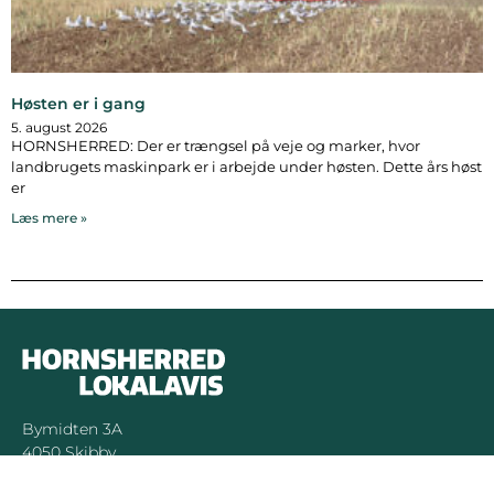
Høsten er i gang
5. august 2026
HORNSHERRED: Der er trængsel på veje og marker, hvor
landbrugets maskinpark er i arbejde under høsten. Dette års høst
er
Læs mere »
Bymidten 3A
4050 Skibby
Telefon:
40 58 44 37