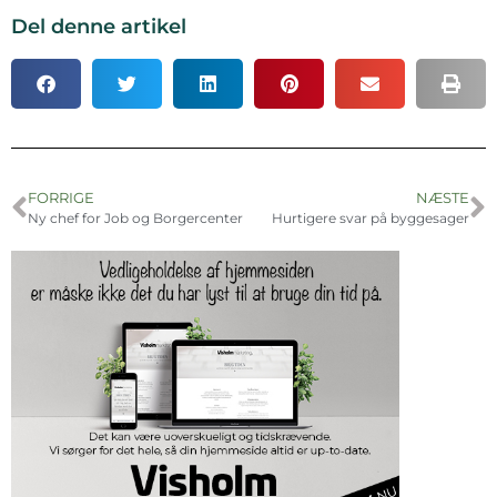
Del denne artikel
FORRIGE
NÆSTE
Ny chef for Job og Borgercenter
Hurtigere svar på byggesager