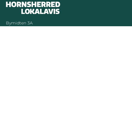
Bymidten 3A
4050 Skibby
Telefon:
40 58 44 37
Email:
patrick@hornsherredlokalavis.dk
INFORMATION
SERVICE
Om os
Jeg har ikke
modtaget avisen
Kontakt os
Se tidligere udgaver
Prisliste
Indsend læserbrev
Annoncer
Forretningsbetingelser