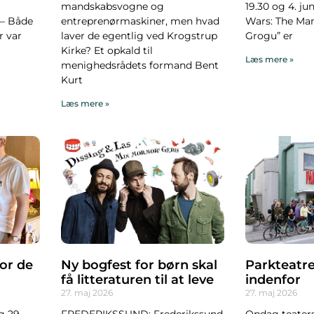
mandskabsvogne og
19.30 og 4. juni
 – Både
entreprenørmaskiner, men hvad
Wars: The Man
r var
laver de egentlig ved Krogstrup
Grogu” er
Kirke? Et opkald til
Læs mere »
menighedsrådets formand Bent
Kurt
Læs mere »
for de
Ny bogfest for børn skal
Parkteatret
få litteraturen til at leve
indenfor
27. maj 2026
27. maj 2026
 29.
FREDERIKSSUND: Frederikssund
Opdag teater