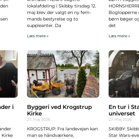
iden
lokalafdeling i Skibby tirsdag 12.
HORNSHERRED:
maj blev der valgt en ny fem-
Boglopperne 
ssen
mands bestyrelse og to
børn bøger o
suppleanter. Da
det
Læs mere »
Læs mere »
der i
Byggeri ved Krogstrup
En tur i St
Kirke
universet
27. maj 2026
27. maj 2026
ander
KROGSTRUP: Fra landevejen kan
SKIBBY: Skibby
 Kirke
man se håndværkere,
Star Wars-event