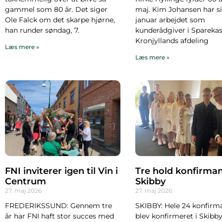
gammel som 80 år. Det siger
maj. Kim Johansen har s
Ole Falck om det skarpe hjørne,
januar arbejdet som
han runder søndag, 7.
kunderådgiver i Spareka
Kronjyllands afdeling
Læs mere »
Læs mere »
FNI inviterer igen til Vin i
Tre hold konfirman
Centrum
Skibby
27. maj 2026
27. maj 2026
FREDERIKSSUND: Gennem tre
SKIBBY: Hele 24 konfirm
år har FNI haft stor succes med
blev konfirmeret i Skibby