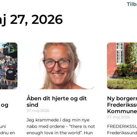
Tilb
j 27, 2026
Åben dit hjerte og dit
Ny borgerr
 og
sind
Frederiks
Kommune
27. maj 2026
27. maj 2026
Jeg krammede i dag min nye
uni
nabo med ordene – ”there is not
FREDERIKSS
ndnu en
enough love in the world”. Hun
Frederikssun