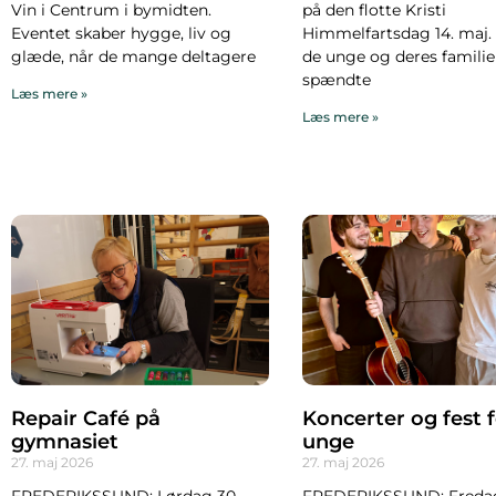
Vin i Centrum i bymidten.
på den flotte Kristi
Eventet skaber hygge, liv og
Himmelfartsdag 14. maj.
glæde, når de mange deltagere
de unge og deres familie
spændte
Læs mere »
Læs mere »
Repair Café på
Koncerter og fest 
gymnasiet
unge
27. maj 2026
27. maj 2026
FREDERIKSSUND: Lørdag 30.
FREDERIKSSUND: Fredag