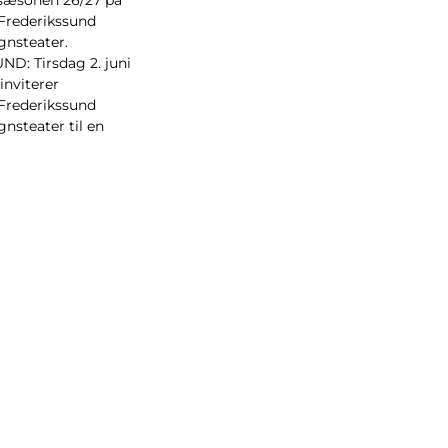
 Frederikssund
nsteater.
D: Tirsdag 2. juni
 inviterer
 Frederikssund
steater til en