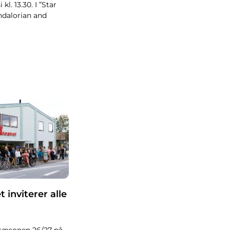
 kl. 13.30. I ”Star
dalorian and
 inviterer alle
sæsonen 26/27 på