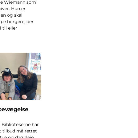
nne Wiemann som
iver. Hun er
ngen og skal
pe borgere, der
til eller
bevægelse
 Bibliotekerne har
t tilbud målrettet
tue og dagpleje.