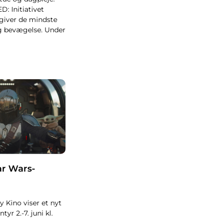
 Initiativet
giver de mindste
g bevægelse. Under
ar Wars-
 Kino viser et nyt
yr 2.-7. juni kl.