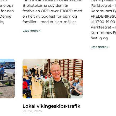
ne op i
Bibliotekerne udvider i år
Parkteatret –
 for den
festivalen ORD over FJORD med
Kommunes Eg
 Denne
en helt ny bogfest for børn og
FREDERIKSSUN
s,
familier – med ét klart mål: at
kl. 17.00–19.00
Parkteatret –
Læs mere »
Kommunes Egn
festlig og
Læs mere »
Lokal vikingeskibs-trafik
27. maj 2026