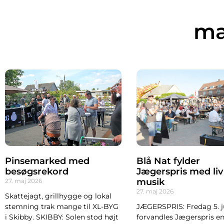
ma
Pinsemarked med
Blå Nat fylder
besøgsrekord
Jægerspris med liv
musik
27. maj 2026
27. maj 2026
Skattejagt, grillhygge og lokal
stemning trak mange til XL-BYG
JÆGERSPRIS: Fredag 5. j
i Skibby. SKIBBY: Solen stod højt
forvandles Jægerspris e