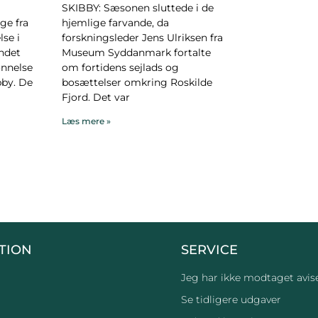
SKIBBY: Sæsonen sluttede i de
ge fra
hjemlige farvande, da
se i
forskningsleder Jens Ulriksen fra
andet
Museum Syddanmark fortalte
ønnelse
om fortidens sejlads og
bby. De
bosættelser omkring Roskilde
Fjord. Det var
Læs mere »
TION
SERVICE
Jeg har ikke modtaget avis
Se tidligere udgaver