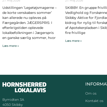
27. maj 2026
27. maj 2026
Udstillingen ’Legetøjsmagerne –
SKIBBY: En gruppe frivilli
de korte venskabers sommer’
Vedlighold og Forskønnel
kan allerede nu opleves på
Skibby Aktive for Fjordl
Færgegården. JÆGERSPRIS: I
bidrog for nylig til forsk
efterkrigstiden oplevede
af Apotekerpladsen i Ski
lokalbefolkningen i Jægerspris
fire frivillige
en ganske særlig sommer, hvor
Læs mere »
Læs mere »
INFORMA
Om os
Bymidten 3A
Kontakt os
4050 Skibby