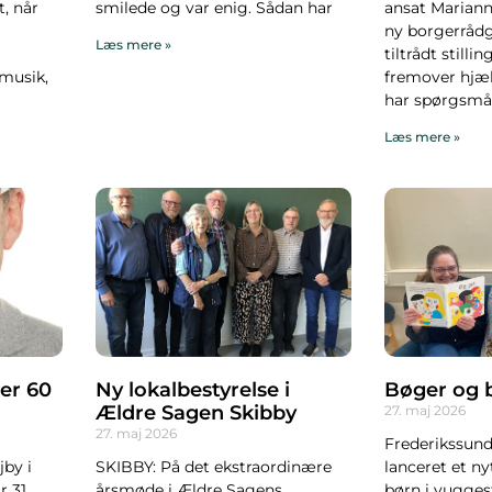
t, når
smilede og var enig. Sådan har
ansat Maria
ny borgerrådg
Læs mere »
tiltrådt stilli
 musik,
fremover hjæl
har spørgsmål 
Læs mere »
er 60
Ny lokalbestyrelse i
Bøger og 
Ældre Sagen Skibby
27. maj 2026
27. maj 2026
Frederikssund
jby i
SKIBBY: På det ekstraordinære
lanceret et ny
r 31.
årsmøde i Ældre Sagens
børn i vugges