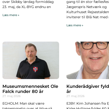
over Skibby lørdag formiddag
gang til én stor fællesfes
23. maj, da XL-BYG endnu en
Jægerspris Netværk og
Kulturhuset Rejsestalden
Læs mere »
inviterer til Blå Nat med
Læs mere »
Museumsmennesket Ole
Kunderådgiver fyld
Falck runder 80 år
år
27. maj 2026
27. maj 2026
EGHOLM: Man skal være
EJBY: Kim Johansen fra E
taknemmelig over at blive så
Kirke Hyllinge fylder 60 å