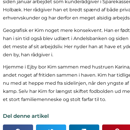
siden januar arbejdet som kunderådgiver i Sparekassen 
Holbæk. Her rådgiver han et bredt spænd af både priv
erhvervskunder og har derfor en meget alsidig arbejds
Geografisk er Kim noget mere konsekvent. Han er født
han i sin tid også blev udlært i Andelsbanken og side
det meste af sit arbejdsliv. Her nyder han at have et y
den by, han rådgiver i.
Hjemme i Ejby bor Kim sammen med hustruen Karina, 
andet noget af fritiden sammen i haven. Kim har tidlig
nu med at heppe med fra sidelinjen, når den yngste af ha
kamp. Selv har Kim for længst skiftet fodbolden ud m
et stort familiemenneske og stolt farfar til to.
Del denne artikel