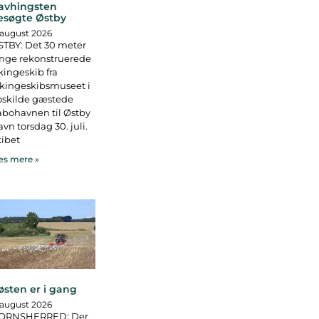
avhingsten
esøgte Østby
 august 2026
TBY: Det 30 meter
nge rekonstruerede
kingeskib fra
kingeskibsmuseet i
oskilde gæstede
bohavnen til Østby
vn torsdag 30. juli.
ibet
s mere »
østen er i gang
 august 2026
ORNSHERRED: Der