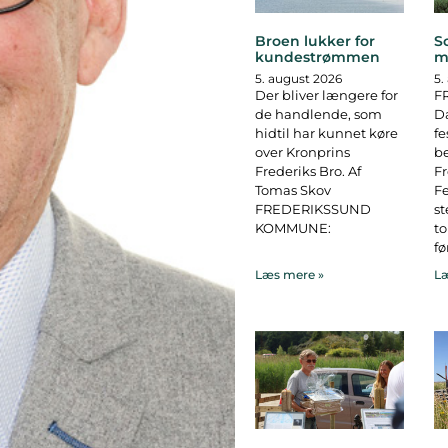
Broen lukker for
S
kundestrømmen
m
5. august 2026
5.
Der bliver længere for
F
de handlende, som
D
hidtil har kunnet køre
fe
over Kronprins
b
Frederiks Bro. Af
F
Tomas Skov
Fe
FREDERIKSSUND
st
KOMMUNE:
to
fø
Læs mere »
Læ