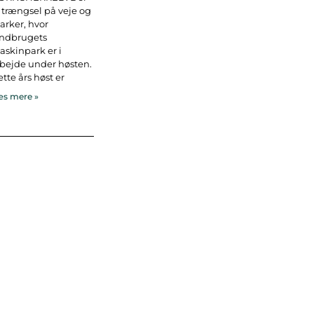
 trængsel på veje og
rker, hvor
andbrugets
skinpark er i
bejde under høsten.
tte års høst er
s mere »