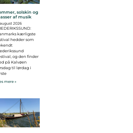
ommer, solskin og
asser af musik
 august 2026
REDERIKSSUND:
anmarks kærligste
stival hedder som
ekendt
rederikssund
stival, og den finder
ed på Kalvøen
rsdag til lørdag i
rste
s mere »