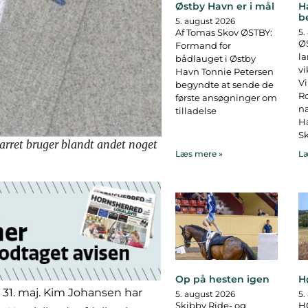
Østby Havn er i mål
H
b
5. august 2026
Af Tomas Skov ØSTBY:
5.
ØS
Formand for
la
bådlauget i Østby
vi
Havn Tonnie Petersen
Vi
begyndte at sende de
R
første ansøgninger om
na
tilladelse
Ha
Sk
rret bruger blandt andet noget
Læs mere »
Læ
Op på hesten igen
H
r 31. maj. Kim Johansen har
5. august 2026
5.
Skibby Ride- og
H