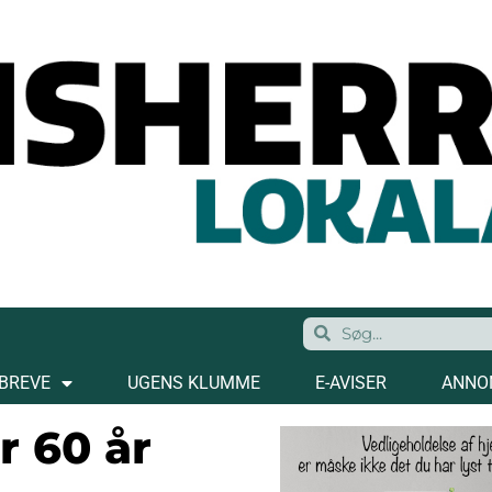
BREVE
UGENS KLUMME
E-AVISER
ANNO
r 60 år