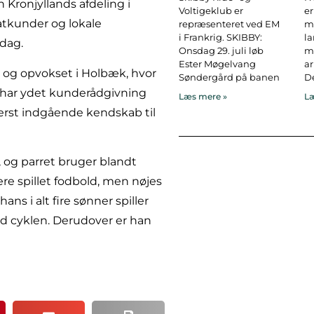
Kronjyllands afdeling i
Voltigeklub er
er
atkunder og lokale
repræsenteret ved EM
ma
i Frankrig. SKIBBY:
l
dag.
Onsdag 29. juli løb
ma
Ester Møgelvang
ar
 og opvokset i Holbæk, hvor
Søndergård på banen
De
n har ydet kunderådgivning
Læs mere »
Læ
derst indgående kendskab til
og parret bruger blandt
ere spillet fodbold, men nøjes
ns i alt fire sønner spiller
ed cyklen. Derudover er han