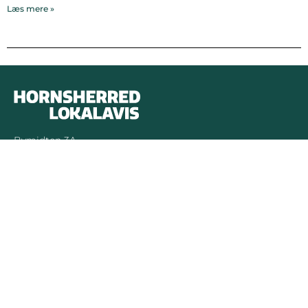
Læs mere »
Bymidten 3A
4050 Skibby
Telefon:
40 58 44 37
Email:
patrick@hornsherredlokalavis.dk
INFORMATION
SERVICE
Om os
Jeg har ikke
modtaget avisen
Kontakt os