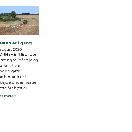
østen er i gang
 august 2026
ORNSHERRED: Der
 trængsel på veje og
rker, hvor
andbrugets
skinpark er i
bejde under høsten.
tte års høst er
s mere »