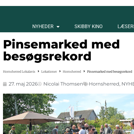
NYHEDER
SKIBBY KINO
LÆSER
Pinsemarked med
besøgsrekord
Hornsherred Lokalavis
Lokationer
Hornsherred
Pinsemarked med besøgsrekord
27. maj 2026
Nicolai Thomsen
Hornsherred
,
NYH