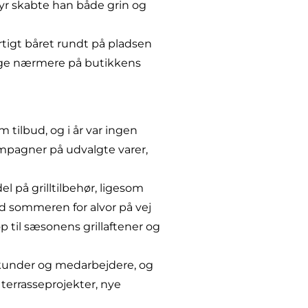
dyr skabte han både grin og
rtigt båret rundt på pladsen
igge nærmere på butikkens
tilbud, og i år var ingen
pagner på udvalgte varer,
l på grilltilbehør, ligesom
d sommeren for alvor på vej
p til sæsonens grillaftener og
 kunder og medarbejdere, og
errasseprojekter, nye