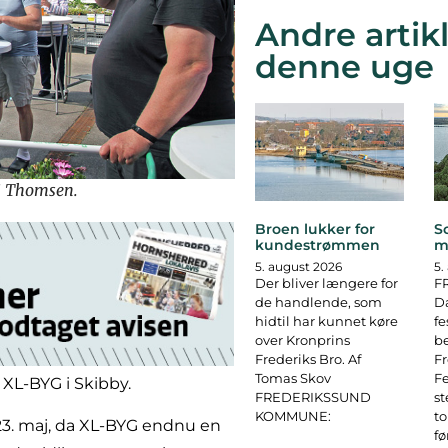
Andre artikl
denne uge
ai Thomsen.
Broen lukker for
S
kundestrømmen
m
5. august 2026
5.
Der bliver længere for
F
de handlende, som
D
hidtil har kunnet køre
fe
over Kronprins
b
Frederiks Bro. Af
F
Tomas Skov
Fe
 XL-BYG i Skibby.
FREDERIKSSUND
st
KOMMUNE:
to
23. maj, da XL-BYG endnu en
fø