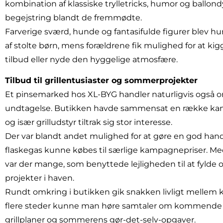
kombination af klassiske trylletricks, humor og ballon
begejstring blandt de fremmødte.
Farverige sværd, hunde og fantasifulde figurer blev hu
af stolte børn, mens forældrene fik mulighed for at k
tilbud eller nyde den hyggelige atmosfære.
Tilbud til grillentusiaster og sommerprojekter
Et pinsemarked hos XL-BYG handler naturligvis også om 
undtagelse. Butikken havde sammensat en række kam
og især grilludstyr tiltrak sig stor interesse.
Der var blandt andet mulighed for at gøre en god hande
flaskegas kunne købes til særlige kampagnepriser. Me
var der mange, som benyttede lejligheden til at fylde o
projekter i haven.
Rundt omkring i butikken gik snakken livligt mellem
flere steder kunne man høre samtaler om kommende t
grillplaner og sommerens gør-det-selv-opgaver.