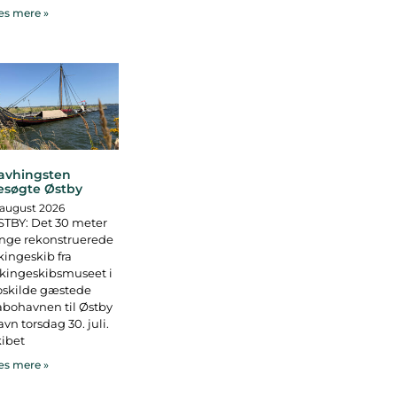
s mere »
avhingsten
esøgte Østby
 august 2026
TBY: Det 30 meter
nge rekonstruerede
kingeskib fra
kingeskibsmuseet i
oskilde gæstede
bohavnen til Østby
vn torsdag 30. juli.
ibet
s mere »