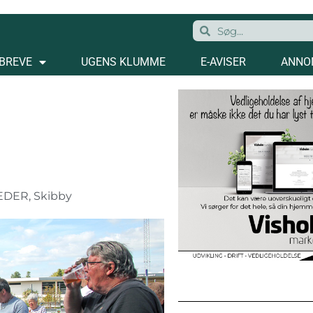
BREVE
UGENS KLUMME
E-AVISER
ANNO
EDER
,
Skibby