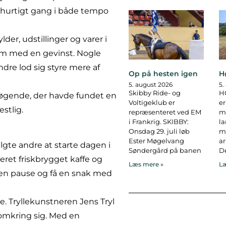
 hurtigt gang i både tempo
der, udstillinger og varer i
em med en gevinst. Nogle
re lod sig styre mere af
Op på hesten igen
H
5. august 2026
5.
Skibby Ride- og
H
øgende, der havde fundet en
Voltigeklub er
er
stlig.
repræsenteret ved EM
ma
i Frankrig. SKIBBY:
l
Onsdag 29. juli løb
ma
Ester Møgelvang
ar
lgte andre at starte dagen i
Søndergård på banen
De
ret friskbrygget kaffe og
Læs mere »
Læ
e en pause og få en snak med
. Tryllekunstneren Jens Tryl
 omkring sig. Med en