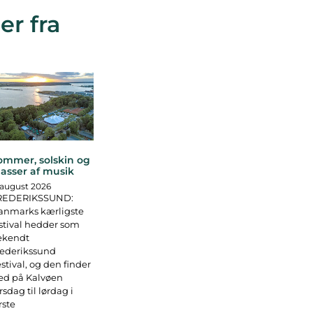
er fra
ommer, solskin og
asser af musik
 august 2026
REDERIKSSUND:
anmarks kærligste
stival hedder som
ekendt
rederikssund
stival, og den finder
ed på Kalvøen
rsdag til lørdag i
rste