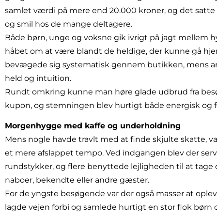
samlet værdi på mere end 20.000 kroner, og det satte
og smil hos de mange deltagere.
Både børn, unge og voksne gik ivrigt på jagt mellem hyl
håbet om at være blandt de heldige, der kunne gå hj
bevægede sig systematisk gennem butikken, mens and
held og intuition.
Rundt omkring kunne man høre glade udbrud fra bes
kupon, og stemningen blev hurtigt både energisk og fe
Morgenhygge med kaffe og underholdning
Mens nogle havde travlt med at finde skjulte skatte, va
et mere afslappet tempo. Ved indgangen blev der serve
rundstykker, og flere benyttede lejligheden til at tag
naboer, bekendte eller andre gæster.
For de yngste besøgende var der også masser at opleve
lagde vejen forbi og samlede hurtigt en stor flok børn