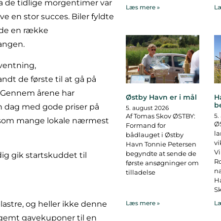
ra de tidlige morgentimer var
Læs mere »
Læ
ve en stor succes. Biler fyldte
vde en række
gangen.
rventning,
 de første til at gå på
. Gennem årene har
Østby Havn er i mål
H
b
n dag med gode priser på
5. august 2026
Af Tomas Skov ØSTBY:
5.
, som mange lokale nærmest
ØS
Formand for
la
bådlauget i Østby
vi
Havn Tonnie Petersen
Vi
begyndte at sende de
ig gik startskuddet til
R
første ansøgninger om
na
tilladelse
Ha
Sk
lastre, og heller ikke denne
Læs mere »
Læ
 gemt gavekuponer til en