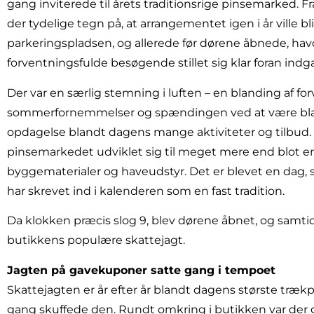
gang inviterede til årets traditionsrige pinsemarked. F
der tydelige tegn på, at arrangementet igen i år ville bli
parkeringspladsen, og allerede før dørene åbnede, ha
forventningsfulde besøgende stillet sig klar foran ind
Der var en særlig stemning i luften – en blanding af fo
sommerfornemmelser og spændingen ved at være blandt
opdagelse blandt dagens mange aktiviteter og tilbud
pinsemarkedet udviklet sig til meget mere end blot e
byggematerialer og haveudstyr. Det er blevet en dag
har skrevet ind i kalenderen som en fast tradition.
Da klokken præcis slog 9, blev dørene åbnet, og samtid
butikkens populære skattejagt.
Jagten på gavekuponer satte gang i tempoet
Skattejagten er år efter år blandt dagens største trækp
gang skuffede den. Rundt omkring i butikken var der