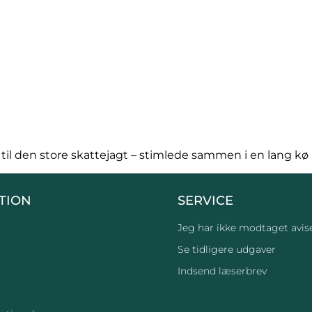
il den store skattejagt – stimlede sammen i en lang kø i
TION
SERVICE
Jeg har ikke modtaget avis
Se tidligere udgaver
Indsend læserbrev