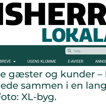
BREVE
UGENS KLUMME
E-AVISER
ANNO
 gæster og kunder – kl
mlede sammen i en lan
Foto: XL-byg.