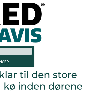
NCER
ar til den store
g kø inden dørene