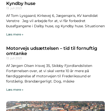
Kyndby huse
13. juli 2021
Af Tom Lysgaard, Kirkevej 6, Jægerspris, KV kandidat
Venstre Jeg vil arbejde for at, vi får forbedret
busafgangene i Dalby huse, og Kyndby huse. Situationen
Læs mere »
Motorvejs udsættelsen – tid til fornuftig
omtanke
13. juli 2021
Af Jørgen Olsen Irisvej 35, Skibby Fjordlandslisten
Fortørnelsen over, at vi skal vente 10 år mere på
færdiggørelse af motorvejen til Frederikssund er
forståelig. Brandærgerligt. Dog, måske
Læs mere »