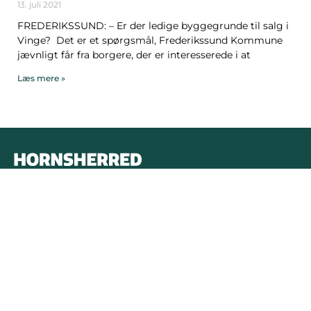
13. juli 2021
FREDERIKSSUND: – Er der ledige byggegrunde til salg i
Vinge? Det er et spørgsmål, Frederikssund Kommune
jævnligt får fra borgere, der er interesserede i at
Læs mere »
Bymidten 3A
4050 Skibby
Telefon:
40 58 44 37
Email:
patrick@hornsherredlokalavis.dk