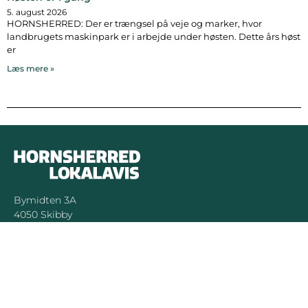
5. august 2026
HORNSHERRED: Der er trængsel på veje og marker, hvor
landbrugets maskinpark er i arbejde under høsten. Dette års høst
er
Læs mere »
Bymidten 3A
4050 Skibby
Telefon:
40 58 44 37
Email:
patrick@hornsherredlokalavis.dk