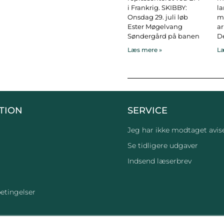
i Frankrig. SKIBBY:
l
Onsdag 29. juli løb
ma
Ester Møgelvang
ar
Søndergård på banen
De
Læs mere »
Læ
TION
SERVICE
Jeg har ikke modtaget avis
Se tidligere udgaver
Indsend læserbrev
etingelser