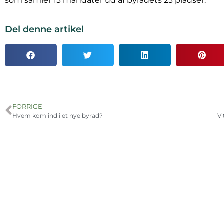
som samler 13 mandater ud af byrådets 23 pladser.
Del denne artikel
FORRIGE
Hvem kom ind i et nye byråd?
V 