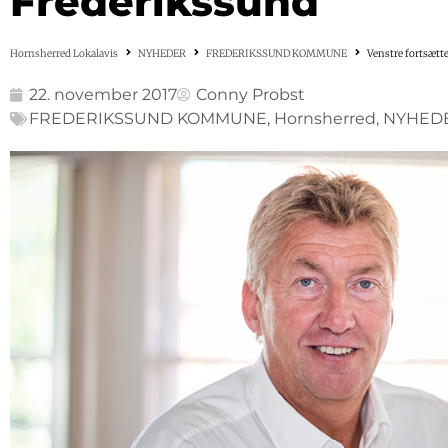
Frederikssund
Hornsherred Lokalavis
NYHEDER
FREDERIKSSUND KOMMUNE
Venstre fortsætt
22. november 2017
Conny Probst
FREDERIKSSUND KOMMUNE
,
Hornsherred
,
NYHED