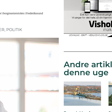
er i borgmesterstolen i Frederikssund
ER
,
POLITIK
Andre artikl
denne uge