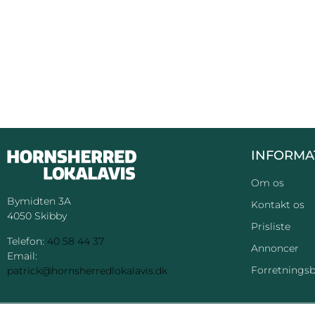
INFORMA
Om os
Bymidten 3A
Kontakt os
4050 Skibby
Prisliste
Telefon:
40 58 44 37
Annoncer
Email:
Forretningsb
patrick@hornsherredlokalavis.dk