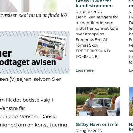
Broen lukker for
S
kundestrømmen
m
5. august 2026
5.
relsen skal nu ud at finde 163
Der bliver længere for
F
de handlende, som
D
hidtil har kunnet køre
fe
over Kronprins
b
Frederiks Bro. Af
F
Tomas Skov
Fe
FREDERIKSSUND
st
KOMMUNE:
to
fø
Læs mere »
Læ
en (V) sejren, selvom S er
 fik det bedste valg i
Venstre får
periode. Venstre, Dansk
Østby Havn er i mål
H
 enighed om en konstituering,
b
5. august 2026