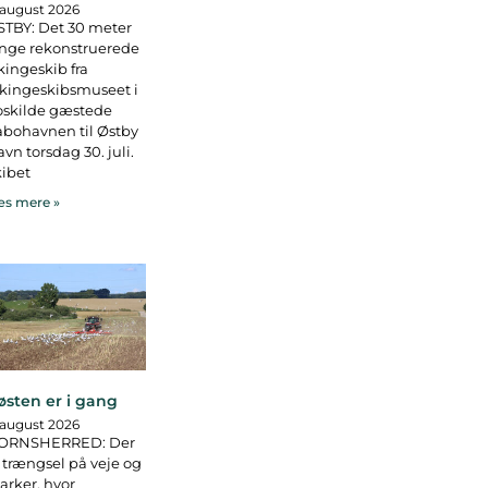
 august 2026
TBY: Det 30 meter
nge rekonstruerede
kingeskib fra
kingeskibsmuseet i
oskilde gæstede
bohavnen til Østby
vn torsdag 30. juli.
ibet
s mere »
østen er i gang
 august 2026
ORNSHERRED: Der
 trængsel på veje og
rker, hvor