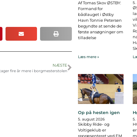
Af Tomas Skov ØSTBY:
5.
ØS
Formand for
la
bådlauget i Østby
vi
Havn Tonnie Petersen
Vi
begyndte at sende de
R
første ansøgninger om
na
tilladelse
Ha
Sk
Læs mere »
Læ
NÆSTE
tager fire år mere i borgmesterstolen
Op på hesten igen
H
5. august 2026
5.
Skibby Ride- og
H
Voltigeklub er
er
repræsenteret ved EM
ma