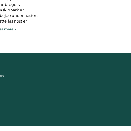
andbrugets
skinpark er i
bejde under høsten.
tte års høst er
s mere »
en