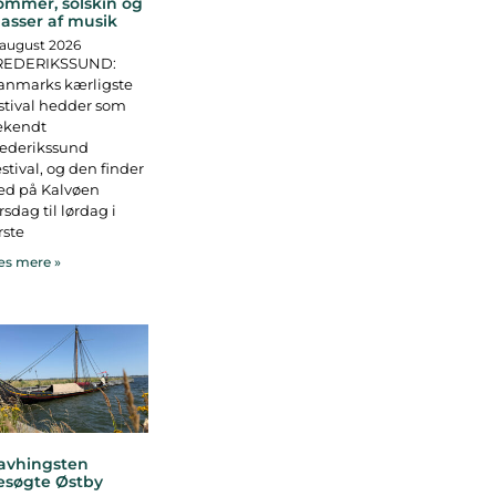
ommer, solskin og
asser af musik
 august 2026
REDERIKSSUND:
anmarks kærligste
stival hedder som
ekendt
rederikssund
stival, og den finder
ed på Kalvøen
rsdag til lørdag i
rste
s mere »
avhingsten
esøgte Østby