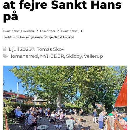
at fejre Sankt Hans
på
Hornsherred Lokalavis
Lokationer
Hornsherred
Tre bål – tre forskellige måder at fejre Sankt Hans på
1. juli 2026
Tomas Skov
Hornsherred
,
NYHEDER
,
Skibby
,
Vellerup