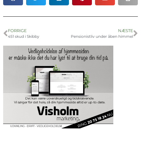
FORRIGE
NÆSTE
451 skud i Skibby
Pensionistliv under åben himmel