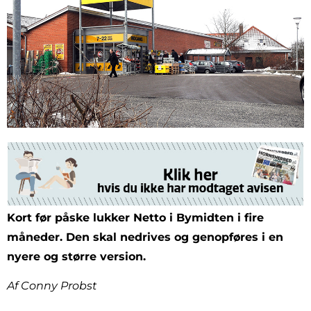
Kort før påske lukker Netto i Bymidten i fire
måneder. Den skal nedrives og genopføres i en
nyere og større version.
Af Conny Probst