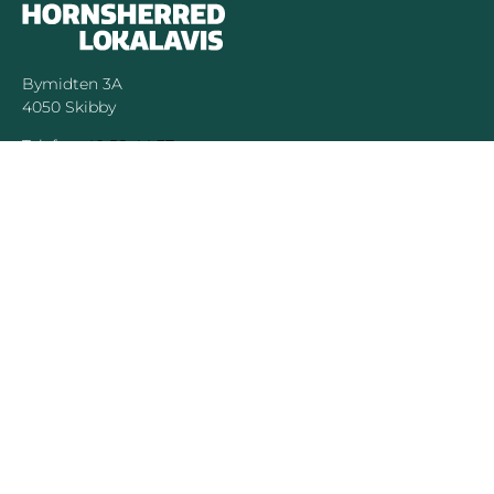
Bymidten 3A
4050 Skibby
Telefon:
40 58 44 37
Email:
patrick@hornsherredlokalavis.dk
INFORMATION
SERVICE
Om os
Jeg har ikke
modtaget avisen
Kontakt os
Se tidligere udgaver
Prisliste
Indsend læserbrev
Annoncer
Forretningsbetingelser