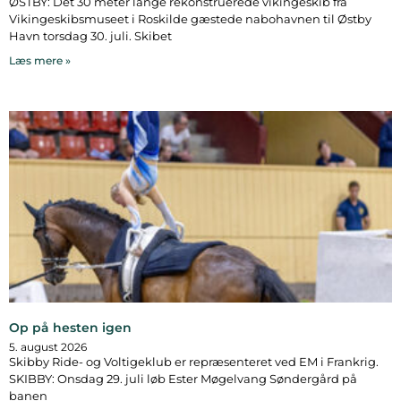
ØSTBY: Det 30 meter lange rekonstruerede vikingeskib fra
Vikingeskibsmuseet i Roskilde gæstede nabohavnen til Østby
Havn torsdag 30. juli. Skibet
Læs mere »
Op på hesten igen
5. august 2026
Skibby Ride- og Voltigeklub er repræsenteret ved EM i Frankrig.
SKIBBY: Onsdag 29. juli løb Ester Møgelvang Søndergård på
banen