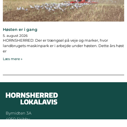
Høsten er i gang
5. august 2026
HORNSHERRED: Der er trængsel på veje og marker, hvor
landbrugets maskinpark er i arbejde under høsten. Dette års høst
er
Læs mere »
Bymidten 3A
4050 Skibby