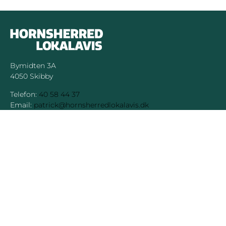
Bymidten 3A
4050 Skibby
Telefon:
40 58 44 37
Email:
patrick@hornsherredlokalavis.dk
INFORMATION
SERVICE
Om os
Jeg har ikke
modtaget avisen
Kontakt os
Se tidligere udgaver
Prisliste
Indsend læserbrev
Annoncer
Forretningsbetingelser