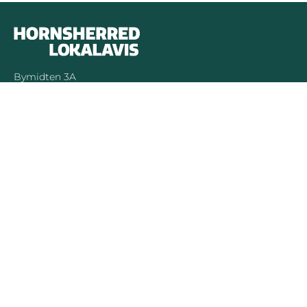
Bymidten 3A
4050 Skibby
Telefon:
40 58 44 37
Email:
patrick@hornsherredlokalavis.dk
INFORMATION
SERVICE
Om os
Jeg har ikke
modtaget avisen
Kontakt os
Se tidligere udgaver
Prisliste
Indsend læserbrev
Annoncer
Forretningsbetingelser