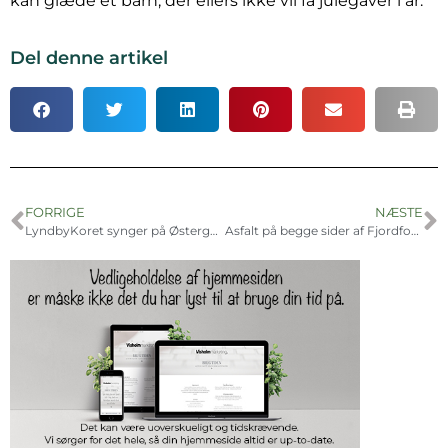
kan glæde et barn, der ellers ikke vil få julegaver i år.
Del denne artikel
FORRIGE
NÆSTE
LyndbyKoret synger på Østergaard
Asfalt på begge sider af Fjordforbindelsen