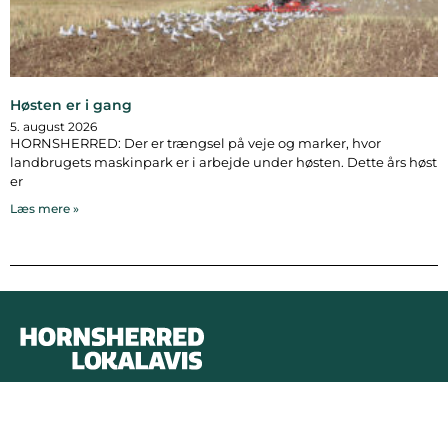
Høsten er i gang
5. august 2026
HORNSHERRED: Der er trængsel på veje og marker, hvor
landbrugets maskinpark er i arbejde under høsten. Dette års høst
er
Læs mere »
Bymidten 3A
4050 Skibby