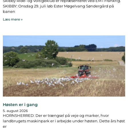
Skibby Ride- og Voltigeklub er repræsenteret ved EM i Frankrig.
SKIBBY: Onsdag 29. juli løb Ester Møgelvang Søndergård på
banen
Læs mere »
Høsten er i gang
5. august 2026
HORNSHERRED: Der er trængsel på veje og marker, hvor
landbrugets maskinpark er i arbejde under høsten. Dette års høst
er