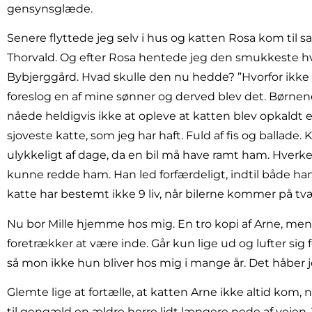
gensynsglæde.
Senere flyttede jeg selv i hus og katten Rosa kom til
Thorvald. Og efter Rosa hentede jeg den smukkeste hv
Bybjerggård. Hvad skulle den nu hedde? ”Hvorfor ikke
foreslog en af mine sønner og derved blev det. Børnen
nåede heldigvis ikke at opleve at katten blev opkaldt e
sjoveste katte, som jeg har haft. Fuld af fis og ballade
ulykkeligt af dage, da en bil må have ramt ham. Hverken
kunne redde ham. Han led forfærdeligt, indtil både han
katte har bestemt ikke 9 liv, når bilerne kommer på tv
Nu bor Mille hjemme hos mig. En tro kopi af Arne, men
foretrækker at være inde. Går kun lige ud og lufter sig f
så mon ikke hun bliver hos mig i mange år. Det håber j
Glemte lige at fortælle, at katten Arne ikke altid kom, 
til gengæld en ældre herre lidt længere nede af vejen. V