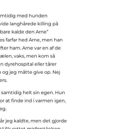
 samtidig med hunden
ide langhårede killing på
 bare kalde den Arne”
es farfar hed Arne, men han
fter ham. Arne var en af de
. Kælen, vaks, men kom så
 dyrehospital eller tårer
 og jeg måtte give op. Nej
ærs.
 samtidig helt sin egen. Hun
or at finde ind i varmen igen,
eg.
når jeg kaldte, men det gjorde
i fik rettet misforståelsen.