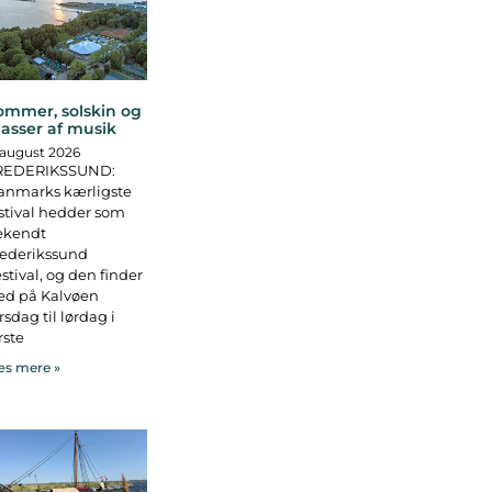
ommer, solskin og
asser af musik
 august 2026
REDERIKSSUND:
anmarks kærligste
stival hedder som
ekendt
rederikssund
stival, og den finder
ed på Kalvøen
rsdag til lørdag i
rste
s mere »