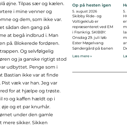
 øjne. Tilpas sær og kælen.
Op på hesten igen
H
sortere i mine venner og
5. august 2026
5.
Skibby Ride- og
H
omne og dem, som ikke var.
Voltigeklub er
er
repræsenteret ved EM
ma
 det sådan den gang på
i Frankrig. SKIBBY:
l
emme at begå indbrud i. Man
Onsdag 29. juli løb
ma
n på. Blokerede fordøren.
Ester Møgelvang
ar
Søndergård på banen
De
rappen. Og selvfølgelig
Læs mere »
Læ
ren og ja ganske rigtigt stod
var udbyttet. Penge som i
t Bastian ikke var at finde
 Pist væk var han. Jeg var
ed for at hjælpe og trøste.
il ro og kaffen hældt op i
t øje og et par knurhår.
 hjørnet under den gamle
t mere sikker. Sikken