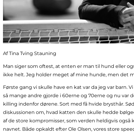
Af
Tina Tving Stauning
Man siger som oftest, at enten er man til hund eller og
ikke helt. Jeg holder meget af mine hunde, men det 
Første gang vi skulle have en kat var da jeg var barn. Vi
så mange andre gjorde i 60erne og 70erne og nu var det 
killing indenfor dørene. Sort med få hvide brysthår. Sø
diskussionen om, hvad katten den skulle hedde bølged
af de store kompromisser, som verden heldigvis også 
navnet. Både opkaldt efter Ole Olsen, vores store spe