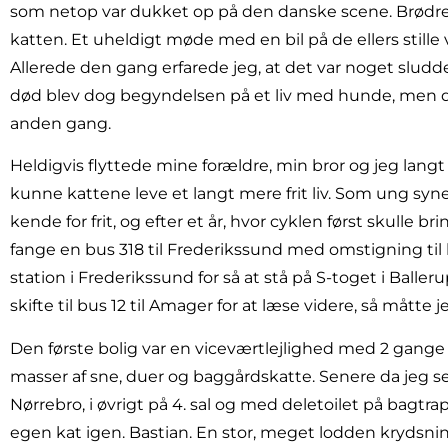
som netop var dukket op på den danske scene. Brødr
katten. Et uheldigt møde med en bil på de ellers stille v
Allerede den gang erfarede jeg, at det var noget sludder
død blev dog begyndelsen på et liv med hunde, men den
anden gang.
Heldigvis flyttede mine forældre, min bror og jeg langt
kunne kattene leve et langt mere frit liv. Som ung syne
kende for frit, og efter et år, hvor cyklen først skulle bri
fange en bus 318 til Frederikssund med omstigning ti
station i Frederikssund for så at stå på S-toget i Ball
skifte til bus 12 til Amager for at læse videre, så måtte 
Den første bolig var en viceværtlejlighed med 2 gange
masser af sne, duer og baggårdskatte. Senere da jeg se
Nørrebro, i øvrigt på 4. sal og med deletoilet på bagtrapp
egen kat igen. Bastian. En stor, meget lodden krydsn