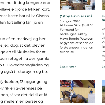
ene holdt dog længere end
illaveje gjorde lykken kort.
 at katte har ni liv. Olsens
Østby Havn er i mål
H
b
5. august 2026
 fortælling får I jo en
Af Tomas Skov ØSTBY:
5.
ØS
Formand for
la
bådlauget i Østby
vi
Havn Tonnie Petersen
 ud af en markvej, og her
Vi
begyndte at sende de
s jeg dog, at det blev en
R
første ansøgninger om
na
nge en til Skuldelev for at
tilladelse
Ha
l bumletoget fra den gamle
Sk
erup til Hovedbanegården og
Læs mere »
Læ
jeg også til storbyen og bo.
 fyrkælder, 13 opgange og
lv fik en 2-værelses på
en, så var det tid til at få
ing mellem en perser og