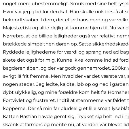
noget mere ubestemmeligt. Smuk med sine helt lyseblå
Hvor var jeg glad for den kat. Han skulle nok forstå at 
bekendtskaber. I dem, der efter hans mening var velk
Majestætisk og altid dejlig at komme hjem til. Nu var
Nørrebro, at de billige lejligheder også var relativt n
brækkede simpelthen døren op. Satte sikkerhedskæde
Ryddede lejlighederne for værdi og sprang ned ad bagt
skete det også for mig. Kunne ikke komme ind ad fordø
bagdøren åben, og der var godt gennemrodet. 200kr. 
øvrigt lå frit fremme. Men hvad der var det værste var, a
nogen steder. Jeg ledte, kaldte, løb op og ned i gården.
dybt ulykkelig, og mine forældre kom helt fra Hornsherr
Fortvivlet og frustreret. Indtil at stemmerne var faldet t
kopperne. Der så min far pludselig et lille smalt lyseblå
Katten Bastian havde gemt sig. Trykket sig helt ind i
skænk af farmors og mente nu, at verden var blevet lid