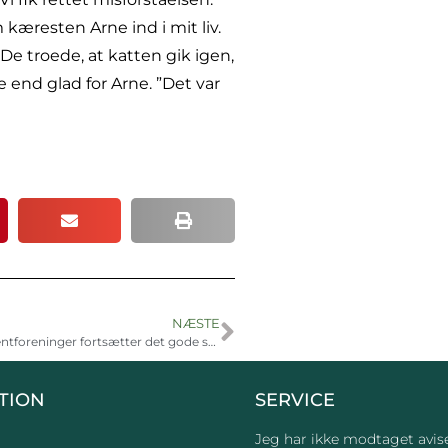
m kæresten Arne ind i mit liv.
 De troede, at katten gik igen,
e end glad for Arne. ”Det var
NÆSTE
Golfklub og patientforeninger fortsætter det gode samarbejde
TION
SERVICE
Jeg har ikke modtaget avis