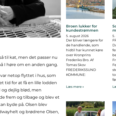
Broen lukker for
S
kundestrømmen
m
5. august 2026
5.
Der bliver længere for
F
de handlende, som
D
hidtil har kunnet køre
fe
over Kronprins
b
så til kat, men det passer nu
Frederiks Bro. Af
F
må I høre om en anden gang.
Tomas Skov
Fe
FREDERIKSSUND
st
KOMMUNE:
to
 var netop flyttet i hus, som
fø
tid for at få en lille lodden
Læs mere »
Læ
d og dejlig blød, men
e frem og tilbage og blev et
kan byde på. Olsen blev
edwayhelt og brødrene Olsen,