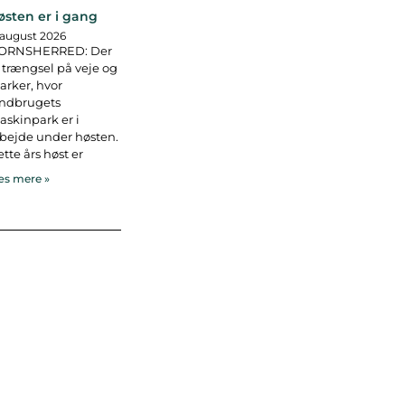
østen er i gang
 august 2026
ORNSHERRED: Der
 trængsel på veje og
rker, hvor
andbrugets
skinpark er i
bejde under høsten.
tte års høst er
s mere »