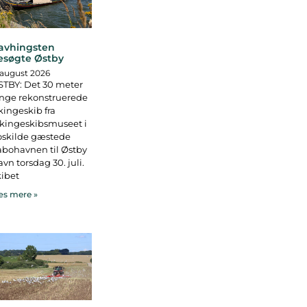
avhingsten
esøgte Østby
 august 2026
TBY: Det 30 meter
nge rekonstruerede
kingeskib fra
kingeskibsmuseet i
oskilde gæstede
bohavnen til Østby
vn torsdag 30. juli.
ibet
s mere »