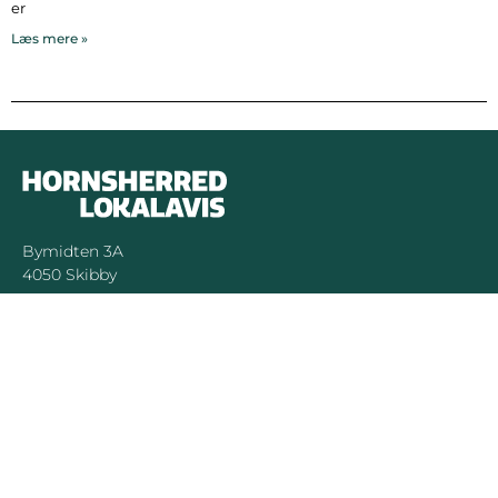
er
Læs mere »
Bymidten 3A
4050 Skibby
Telefon:
40 58 44 37
Email:
patrick@hornsherredlokalavis.dk
INFORMATION
SERVICE
Om os
Jeg har ikke
modtaget avisen