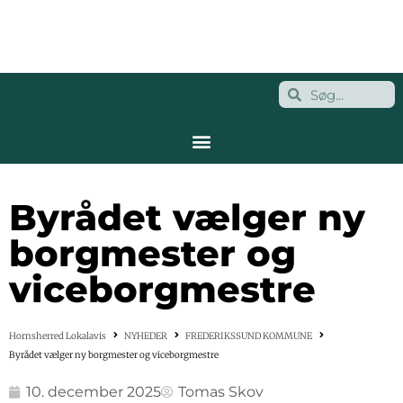
Byrådet vælger ny
borgmester og
viceborgmestre
Hornsherred Lokalavis
NYHEDER
FREDERIKSSUND KOMMUNE
Byrådet vælger ny borgmester og viceborgmestre
10. december 2025
Tomas Skov