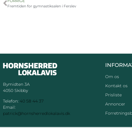
FORRIGE
Fremtiden for gymnastiksalen i Ferslev
INFORMA
Om os
Bymidten 3A
Kontakt os
4050 Skibby
Prisliste
Telefon:
40 58 44 37
Annoncer
Email:
Forretningsb
patrick@hornsherredlokalavis.dk