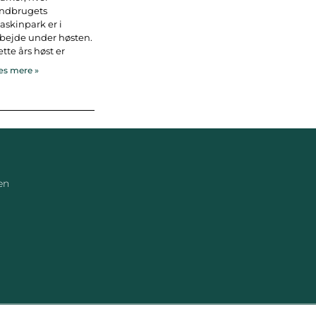
andbrugets
skinpark er i
bejde under høsten.
tte års høst er
s mere »
en