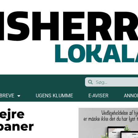
BREVE
UGENS KLUMME
E-AVISER
ANNO
ejre
baner