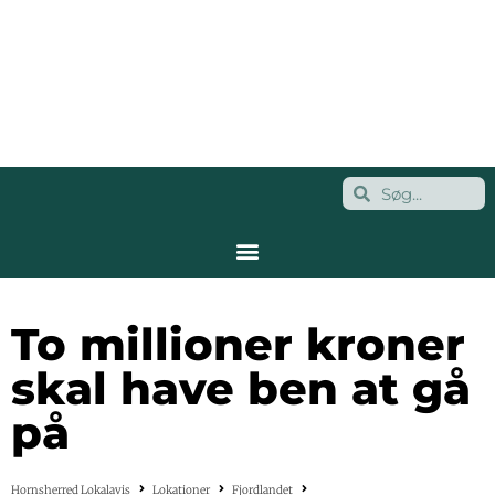
To millioner kroner
skal have ben at gå
på
Hornsherred Lokalavis
Lokationer
Fjordlandet