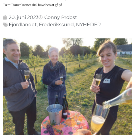
To millioner kroner skal have ben at gå på
20. juni 2023
Conny Probst
Fjordlandet
,
Frederikssund
,
NYHEDER