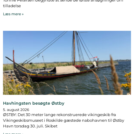
Tonnie Petersen begyndte at sende de første ansøgninger om
tilladelse
Læs mere »
Havhingsten besøgte Østby
5. august 2026
ØSTBY: Det 30 meter lange rekonstruerede vikingeskib fra
Vikingeskibsmuseet i Roskilde gæstede nabohavnen til Østby
Havn torsdag 30. juli. Skibet