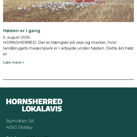
Høsten er i gang
5. august 2026
HORNSHERRED: Der er trængsel på veje og marker, hvor
landbrugets maskinpark er i arbejde under høsten. Dette års høst
er
Læs mere »
Bymidten 3A
4050 Skibby