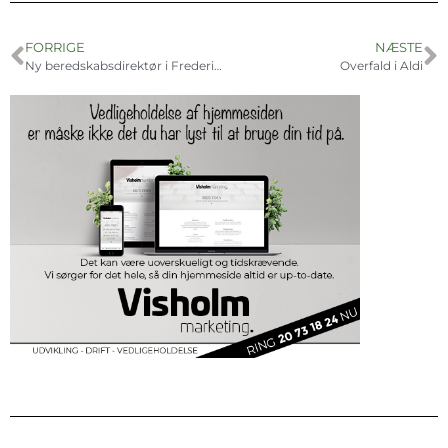
FORRIGE
NÆSTE
Ny beredskabsdirektør i Frederiksborg Brand og Redning
Overfald i Aldi