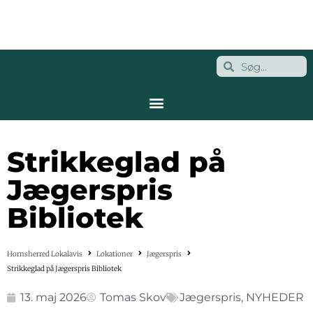
Strikkeglad på
Jægerspris
Bibliotek
Hornsherred Lokalavis
Lokationer
Jægerspris
Strikkeglad på Jægerspris Bibliotek
13. maj 2026
Tomas Skov
Jægerspris
,
NYHEDER