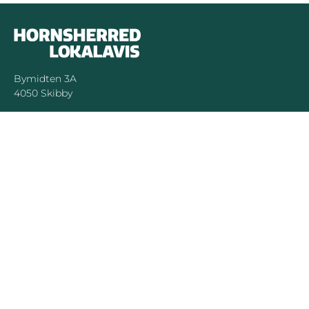
Bymidten 3A
4050 Skibby
Telefon:
40 58 44 37
Email:
patrick@hornsherredlokalavis.dk
INFORMATION
SERVICE
Om os
Jeg har ikke
modtaget avisen
Kontakt os
Se tidligere udgaver
Prisliste
Indsend læserbrev
Annoncer
Forretningsbetingelser