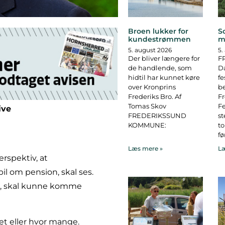
Broen lukker for
S
kundestrømmen
m
5. august 2026
5.
Der bliver længere for
F
de handlende, som
D
hidtil har kunnet køre
fe
over Kronprins
b
Frederiks Bro. Af
F
Tomas Skov
Fe
ive
FREDERIKSSUND
st
KOMMUNE:
to
fø
Læs mere »
Læ
perspektiv, at
l om pension, skal ses.
te, skal kunne komme
t eller hvor mange.