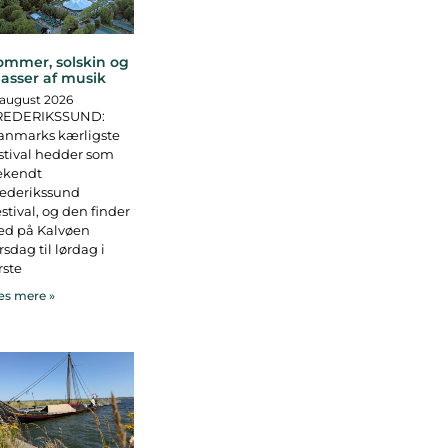
ommer, solskin og
asser af musik
 august 2026
REDERIKSSUND:
anmarks kærligste
stival hedder som
ekendt
rederikssund
stival, og den finder
ed på Kalvøen
rsdag til lørdag i
rste
s mere »