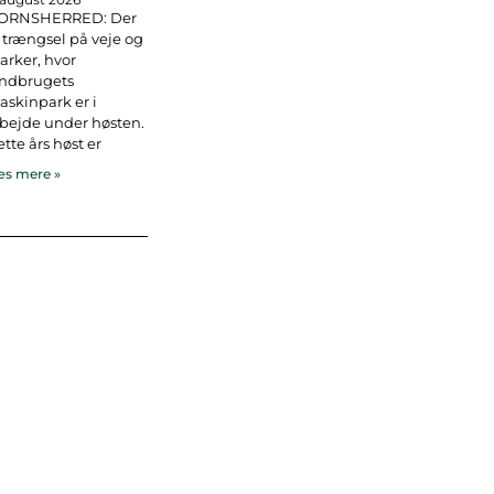
ORNSHERRED: Der
 trængsel på veje og
rker, hvor
andbrugets
skinpark er i
bejde under høsten.
tte års høst er
s mere »