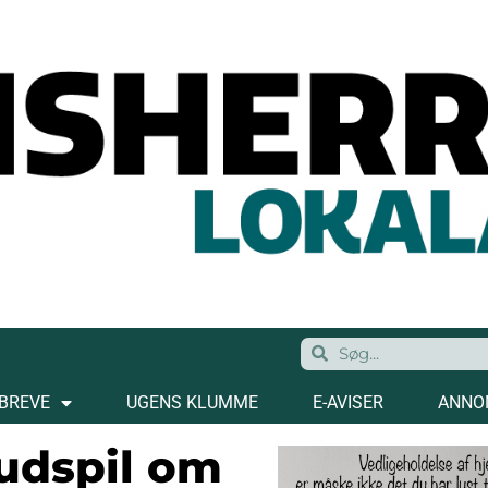
BREVE
UGENS KLUMME
E-AVISER
ANNO
udspil om