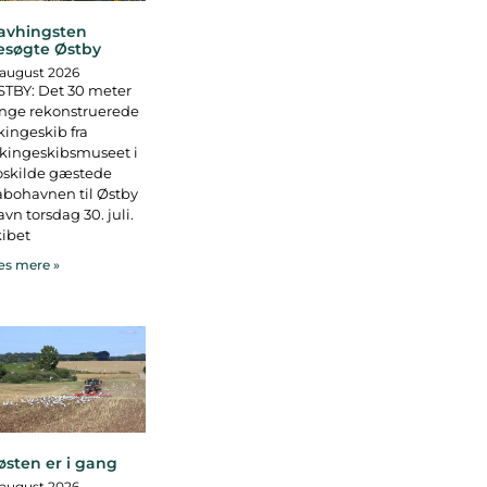
avhingsten
esøgte Østby
 august 2026
TBY: Det 30 meter
nge rekonstruerede
kingeskib fra
kingeskibsmuseet i
oskilde gæstede
bohavnen til Østby
vn torsdag 30. juli.
ibet
s mere »
østen er i gang
 august 2026