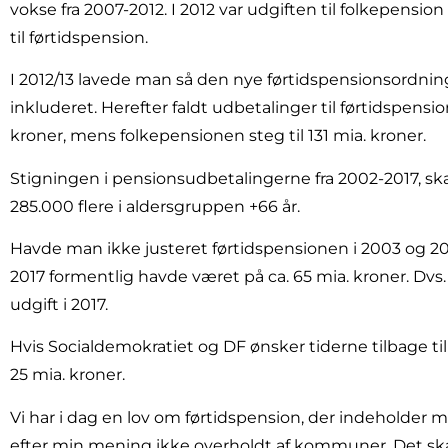
vokse fra 2007-2012. I 2012 var udgiften til folkepensio
til førtidspension.
I 2012/13 lavede man så den nye førtidspensionsordning
inkluderet. Herefter faldt udbetalinger til førtidspension
kroner, mens folkepensionen steg til 131 mia. kroner.
Stigningen i pensionsudbetalingerne fra 2002-2017, skal s
285.000 flere i aldersgruppen +66 år.
Havde man ikke justeret førtidspensionen i 2003 og 2013
2017 formentlig havde været på ca. 65 mia. kroner. Dvs
udgift i 2017.
Hvis Socialdemokratiet og DF ønsker tiderne tilbage til 
25 mia. kroner.
Vi har i dag en lov om førtidspension, der indeholder 
efter min mening ikke overholdt af kommuner. Det ska