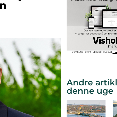
on
n
Andre artikl
denne uge