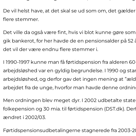
De vil helst have, at det skal se ud som om, det gælder a
flere stemmer.
Det ville da også være fint, hvis vi blot kunne gøre s
gik bankerot, for her havde de en pensionsalder på 52 
det vil der være endnu flere stemmer i.
I 1990-1997 kunne man få førtidspension fra alderen 60-
arbejdsløshed var en gyldig begrundelse. I 1990 og star
arbejdsløshed, og derfor gav det ingen mening at ”æld
arbejdet fra de unge, hvorfor man havde denne ordnin
Men ordningen blev meget dyr. I 2002 udbetalte staten
folkepension og 30 mia. til førtidspension (DST.dk). Der
ændret i 2002/03.
Førtidspensionsudbetalingerne stagnerede fra 2003-