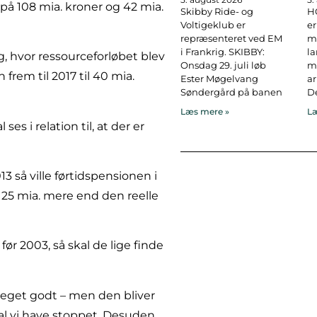
n på 108 mia. kroner og 42 mia.
Skibby Ride- og
H
Voltigeklub er
er
repræsenteret ved EM
ma
i Frankrig. SKIBBY:
l
, hvor ressourceforløbet blev
Onsdag 29. juli løb
ma
 frem til 2017 til 40 mia.
Ester Møgelvang
ar
Søndergård på banen
De
Læs mere »
Læ
es i relation til, at der er
 så ville førtidspensionen i
. 25 mia. mere end den reelle
før 2003, så skal de lige finde
meget godt – men den bliver
l vi have stoppet. Desuden