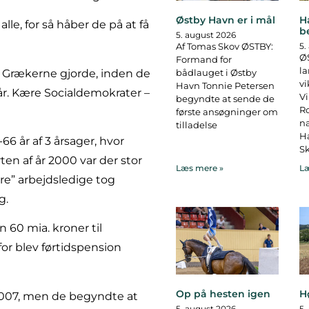
Østby Havn er i mål
H
lle, for så håber de på at få
b
5. august 2026
Af Tomas Skov ØSTBY:
5.
ØS
Formand for
la
om Grækerne gjorde, inden de
bådlauget i Østby
vi
Havn Tonnie Petersen
år. Kære Socialdemokrater –
Vi
begyndte at sende de
R
første ansøgninger om
na
tilladelse
Ha
66 år af 3 årsager, hvor
Sk
ten af år 2000 var der stor
Læs mere »
Læ
re” arbejdsledige tog
g.
 60 mia. kroner til
for blev førtidspension
Op på hesten igen
H
2007, men de begyndte at
5. august 2026
5.