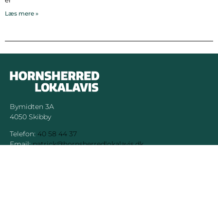
Læs mere »
Bymidten 3A
4050 Skibby
Telefon:
40 58 44 37
Email:
patrick@hornsherredlokalavis.dk
INFORMATION
SERVICE
Om os
Jeg har ikke
modtaget avisen
Kontakt os