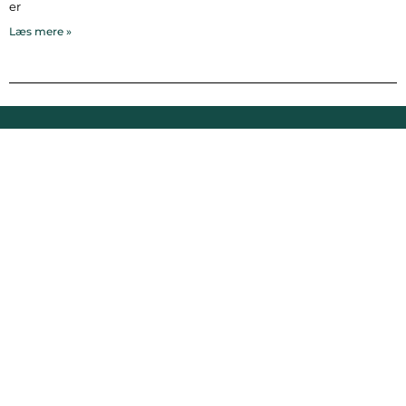
er
Læs mere »
Bymidten 3A
4050 Skibby
Telefon:
40 58 44 37
Email:
patrick@hornsherredlokalavis.dk
INFORMATION
SERVICE
Om os
Jeg har ikke
modtaget avisen