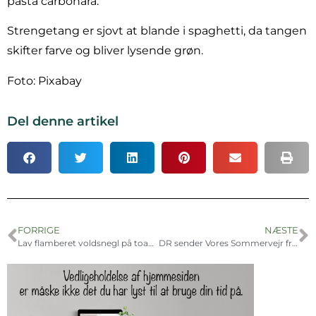
pasta carbonara.
Strengetang er sjovt at blande i spaghetti, da tangen
skifter farve og bliver lysende grøn.
Foto: Pixabay
Del denne artikel
FORRIGE
NÆSTE
Lav flamberet voldsnegl på toast og kortlæg en invasiv art
DR sender Vores Sommervejr fra Nationalpark Skjoldungernes Land