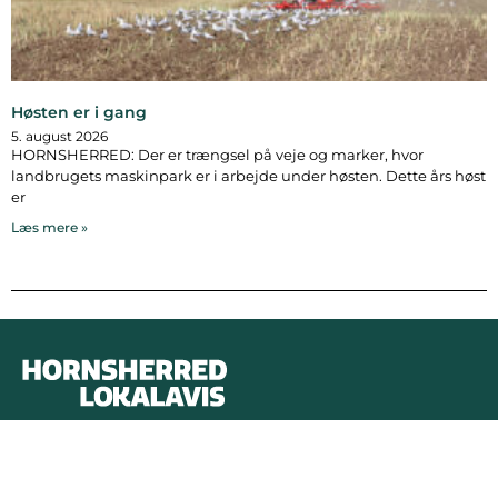
Høsten er i gang
5. august 2026
HORNSHERRED: Der er trængsel på veje og marker, hvor
landbrugets maskinpark er i arbejde under høsten. Dette års høst
er
Læs mere »
Bymidten 3A
4050 Skibby