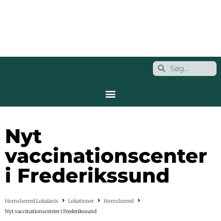
Nyt
vaccinationscenter
i Frederikssund
Hornsherred Lokalavis
Lokationer
Hornsherred
Nyt vaccinationscenter i Frederikssund