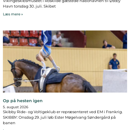
Vikingeskibsmuseet i Roskilde gæstede nabohavnen til Østby
Havn torsdag 30. juli. Skibet
Læs mere »
Op på hesten igen
5. august 2026
Skibby Ride- og Voltigeklub er repræsenteret ved EM i Frankrig.
SKIBBY: Onsdag 29. juli løb Ester Møgelvang Søndergård på
banen