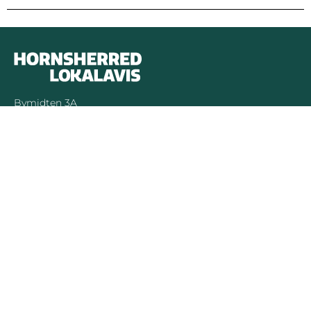
Bymidten 3A
4050 Skibby
Telefon:
40 58 44 37
Email:
patrick@hornsherredlokalavis.dk
INFORMATION
SERVICE
Om os
Jeg har ikke
modtaget avisen
Kontakt os
Se tidligere udgaver
Prisliste
Indsend læserbrev
Annoncer