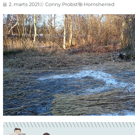
2. marts 2021
Conny Probst
Hornsherred