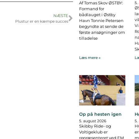
Af Tomas Skov ØSTBY:
5.
ØS
Formand for
la
bådlauget i Østby
NÆSTE
vi
Havn Tonnie Petersen
Plustur er en kæmpe succes
Vi
begyndte at sende de
R
første ansøgninger om
na
tilladelse
Ha
Sk
Læs mere »
Læ
Op på hesten igen
H
5. august 2026
5.
Skibby Ride- og
H
Voltigeklub er
er
repræsenteret ved EM
ma