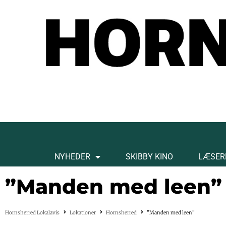
NYHEDER
SKIBBY KINO
LÆSER
”Manden med leen”
Hornsherred Lokalavis
Lokationer
Hornsherred
”Manden med leen”