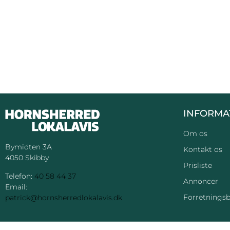
INFORMA
Om os
Bymidten 3A
Kontakt os
4050 Skibby
Prisliste
Telefon:
40 58 44 37
Annoncer
Email:
Forretningsb
patrick@hornsherredlokalavis.dk