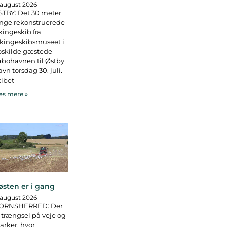
 august 2026
TBY: Det 30 meter
nge rekonstruerede
kingeskib fra
kingeskibsmuseet i
oskilde gæstede
bohavnen til Østby
vn torsdag 30. juli.
ibet
s mere »
østen er i gang
 august 2026
ORNSHERRED: Der
 trængsel på veje og
rker, hvor