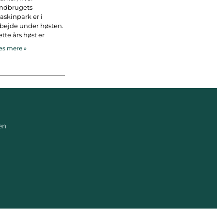
andbrugets
skinpark er i
bejde under høsten.
tte års høst er
s mere »
en