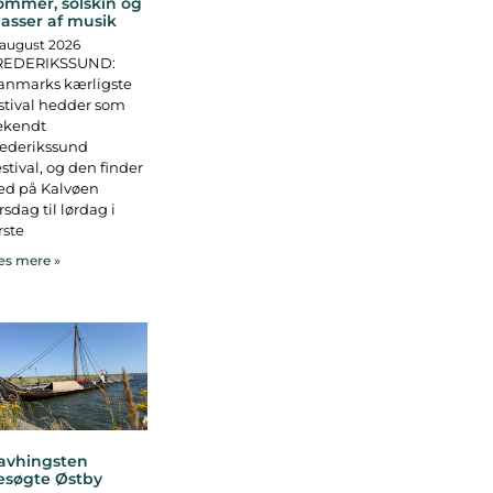
ommer, solskin og
asser af musik
 august 2026
REDERIKSSUND:
anmarks kærligste
stival hedder som
ekendt
rederikssund
stival, og den finder
ed på Kalvøen
rsdag til lørdag i
rste
s mere »
avhingsten
esøgte Østby