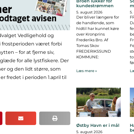
Broen lukker for
S
kundestrømmen
m
5. august 2026
5.
Der bliver længere for
F
de handlende, som
D
hidtil har kunnet køre
fe
over Kronprins
b
valget Vedligehold og
Frederiks Bro. Af
F
 frostperioden været forbi
Tomas Skov
Fe
FREDERIKSSUND
st
n – for at fjerne siv,
KOMMUNE:
to
glæde for alle lystfiskere. Der
fø
her og den lidt større, som
Læs mere »
Læ
fredet i perioden 1.april til
Østby Havn er i mål
H
b
5. august 2026