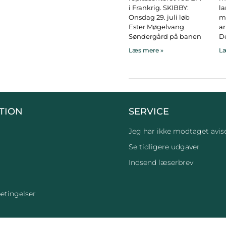
i Frankrig. SKIBBY:
l
Onsdag 29. juli løb
ma
Ester Møgelvang
ar
Søndergård på banen
De
Læs mere »
Læ
TION
SERVICE
Jeg har ikke modtaget avis
Se tidligere udgaver
Indsend læserbrev
etingelser