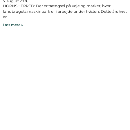
5. august 2026
HORNSHERRED: Der er trængsel på veje og marker, hvor
landbrugets maskinpark er i arbejde under høsten. Dette års høst
er
Læs mere »
Bymidten 3A
4050 Skibby
Telefon:
40 58 44 37
Email:
patrick@hornsherredlokalavis.dk
INFORMATION
SERVICE