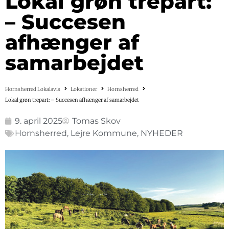
Lokal grøn trepart:
– Succesen
afhænger af
samarbejdet
Hornsherred Lokalavis
Lokationer
Hornsherred
Lokal grøn trepart: – Succesen afhænger af samarbejdet
9. april 2025
Tomas Skov
Hornsherred
,
Lejre Kommune
,
NYHEDER