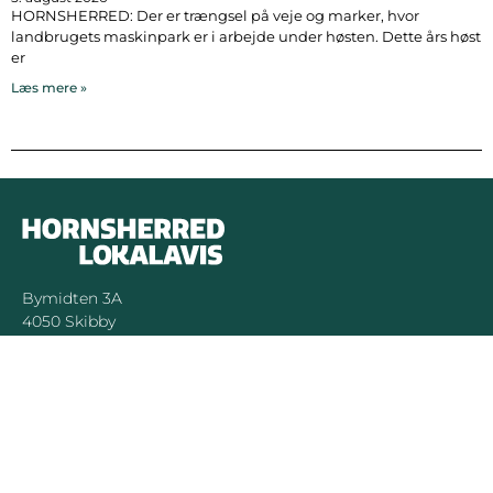
HORNSHERRED: Der er trængsel på veje og marker, hvor
landbrugets maskinpark er i arbejde under høsten. Dette års høst
er
Læs mere »
Bymidten 3A
4050 Skibby
Telefon:
40 58 44 37
Email:
patrick@hornsherredlokalavis.dk
INFORMATION
SERVICE