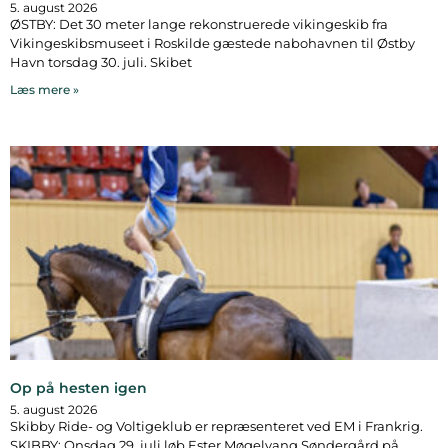
5. august 2026
ØSTBY: Det 30 meter lange rekonstruerede vikingeskib fra
Vikingeskibsmuseet i Roskilde gæstede nabohavnen til Østby
Havn torsdag 30. juli. Skibet
Læs mere »
Op på hesten igen
5. august 2026
Skibby Ride- og Voltigeklub er repræsenteret ved EM i Frankrig.
SKIBBY: Onsdag 29. juli løb Ester Møgelvang Søndergård på