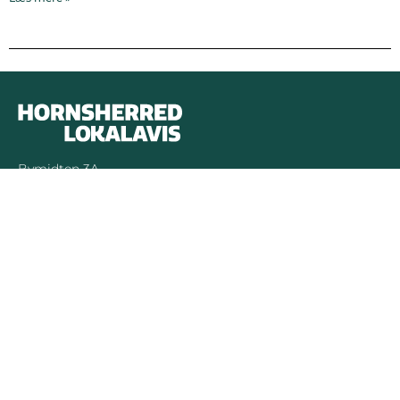
Bymidten 3A
4050 Skibby
Telefon:
40 58 44 37
Email:
patrick@hornsherredlokalavis.dk
INFORMATION
SERVICE
Om os
Jeg har ikke
modtaget avisen
Kontakt os
Se tidligere udgaver
Prisliste