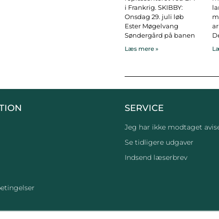
i Frankrig. SKIBBY:
l
Onsdag 29. juli løb
ma
Ester Møgelvang
ar
Søndergård på banen
De
Læs mere »
Læ
TION
SERVICE
Jeg har ikke modtaget avis
Se tidligere udgaver
Indsend læserbrev
etingelser