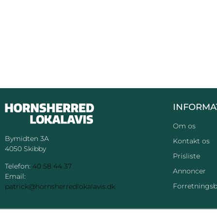
INFORMA
Om os
Bymidten 3A
Kontakt os
4050 Skibby
Prisliste
Telefon:
40 58 44 37
Annoncer
Email:
Forretningsb
patrick@hornsherredlokalavis.dk