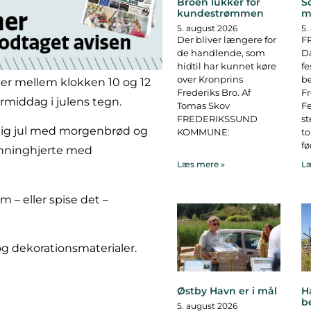
Broen lukker for
S
kundestrømmen
m
5. august 2026
5.
Der bliver længere for
F
de handlende, som
D
hidtil har kunnet køre
fe
over Kronprins
b
r mellem klokken 10 og 12
Frederiks Bro. Af
F
ormiddag i julens tegn.
Tomas Skov
Fe
FREDERIKSSUND
st
elig jul med morgenbrød og
KOMMUNE:
to
fø
onninghjerte med
Læs mere »
Læ
 – eller spise det –
g dekorationsmaterialer.
Østby Havn er i mål
H
b
5. august 2026