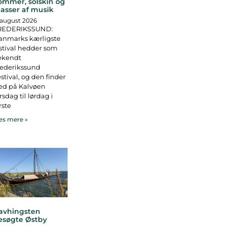
ommer, solskin og
asser af musik
 august 2026
REDERIKSSUND:
anmarks kærligste
stival hedder som
ekendt
rederikssund
stival, og den finder
ed på Kalvøen
rsdag til lørdag i
rste
s mere »
avhingsten
esøgte Østby