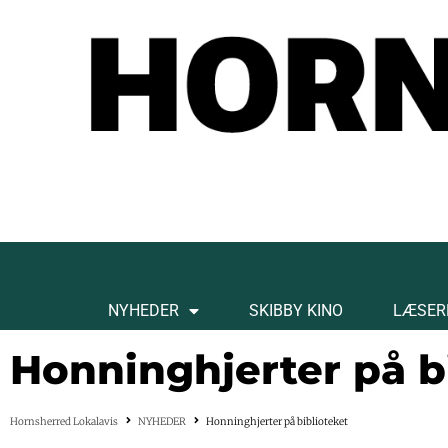
NYHEDER
SKIBBY KINO
LÆSER
Honninghjerter på b
Hornsherred Lokalavis
NYHEDER
Honninghjerter på biblioteket