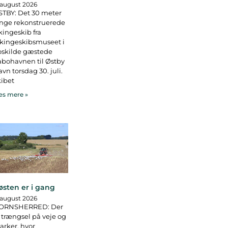
 august 2026
TBY: Det 30 meter
nge rekonstruerede
kingeskib fra
kingeskibsmuseet i
oskilde gæstede
bohavnen til Østby
vn torsdag 30. juli.
ibet
s mere »
østen er i gang
 august 2026
ORNSHERRED: Der
 trængsel på veje og
rker, hvor