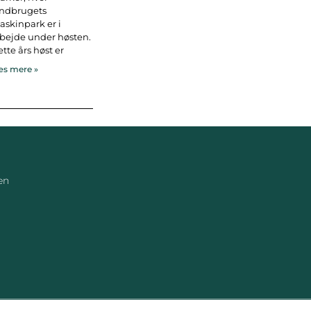
andbrugets
skinpark er i
bejde under høsten.
tte års høst er
s mere »
en