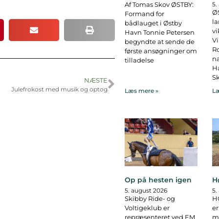
Af Tomas Skov ØSTBY:
5.
ØS
Formand for
la
bådlauget i Østby
vi
Havn Tonnie Petersen
Vi
begyndte at sende de
R
første ansøgninger om
na
tilladelse
Ha
Sk
NÆSTE
Julefrokost med musik og optog
Læs mere »
Læ
Op på hesten igen
H
5. august 2026
5.
Skibby Ride- og
H
Voltigeklub er
er
repræsenteret ved EM
ma