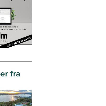
er fra