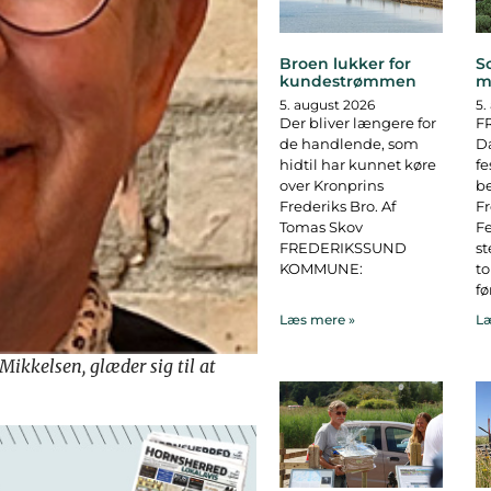
Broen lukker for
S
kundestrømmen
m
5. august 2026
5.
Der bliver længere for
F
de handlende, som
D
hidtil har kunnet køre
fe
over Kronprins
b
Frederiks Bro. Af
F
Tomas Skov
Fe
FREDERIKSSUND
st
KOMMUNE:
to
fø
Læs mere »
Læ
ikkelsen, glæder sig til at