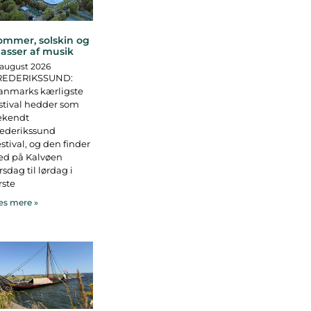
ommer, solskin og
asser af musik
 august 2026
REDERIKSSUND:
anmarks kærligste
stival hedder som
ekendt
rederikssund
stival, og den finder
ed på Kalvøen
rsdag til lørdag i
rste
s mere »