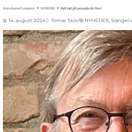
Hornsherred Lokalavis
NYHEDER
Helt tæt på Leonardo da Vinci
14. august 2024
Tomas Skov
NYHEDER
,
Slanger