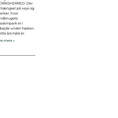
ORNSHERRED: Der
 trængsel på veje og
rker, hvor
andbrugets
skinpark er i
bejde under høsten.
tte års høst er
s mere »