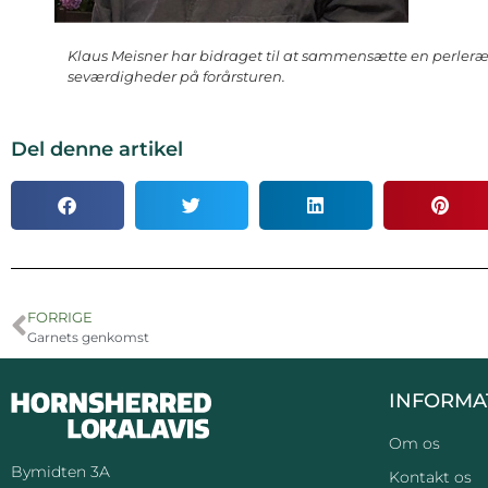
Klaus Meisner har bidraget til at sammensætte en perleræ
seværdigheder på forårsturen.
Del denne artikel
FORRIGE
Garnets genkomst
INFORMA
Om os
Bymidten 3A
Kontakt os