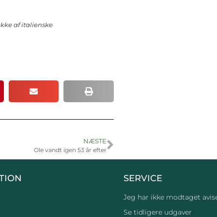
kke af italienske
NÆSTE
Ole vandt igen 53 år efter
TION
SERVICE
Jeg har ikke modtaget avis
Se tidligere udgaver