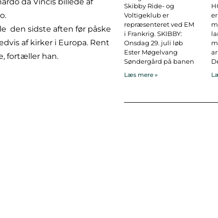
ardo da Vincis billede af
Skibby Ride- og
H
o.
Voltigeklub er
er
repræsenteret ved EM
ma
le den sidste aften før påske
i Frankrig. SKIBBY:
l
dvis af kirker i Europa. Rent
Onsdag 29. juli løb
ma
Ester Møgelvang
ar
æ, fortæller han.
Søndergård på banen
De
Læs mere »
Læ