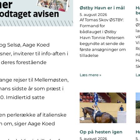
Østby Havn er i mål
H
b
5. august 2026
Af Tomas Skov ØSTBY:
5.
ØS
Formand for
la
bådlauget i Østby
vi
Havn Tonnie Petersen
Vi
begyndte at sende de
g Selsø, Aage Koed
R
første ansøgninger om
, inviterer til info-aften i
na
tilladelse
Ha
r deres forestående
Sk
Læs mere »
Læ
ge rejser til Mellemøsten,
hans sidste år som præst i
0. Imidlertid satte
n perlerække af italienske
en om, siger Aage Koed
Op på hesten igen
H
5. august 2026
5.