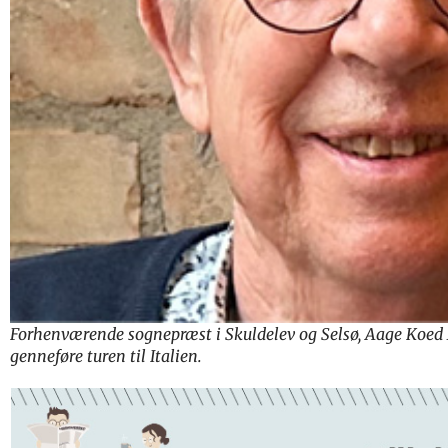
Forhenværende sognepræst i Skuldelev og Selsø, Aage Koed M
genneføre turen til Italien.