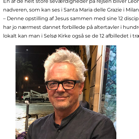
En af de helt store seværdigheder på rejsen bliver Leon
nadveren, som kan ses i Santa Maria delle Grazie i Milan
– Denne opstilling af Jesus sammen med sine 12 discip
har jo nærmest dannet forbillede på altertavler i hundre
lokalt kan man i Selsø Kirke også se de 12 afbilledet i tr