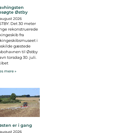
avhingsten
esøgte Østby
 august 2026
TBY: Det 30 meter
nge rekonstruerede
kingeskib fra
kingeskibsmuseet i
oskilde gæstede
bohavnen til Østby
vn torsdag 30. juli.
ibet
s mere »
østen er i gang
 august 2026