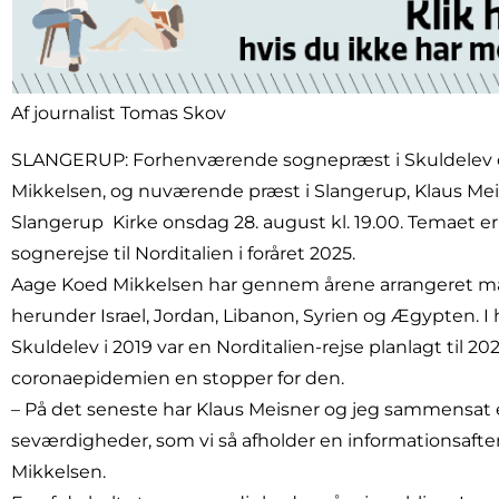
Af journalist Tomas Skov
SLANGERUP: Forhenværende sognepræst i Skuldelev o
Mikkelsen, og nuværende præst i Slangerup, Klaus Meisner
Slangerup Kirke onsdag 28. august kl. 19.00. Temaet e
sognerejse til Norditalien i foråret 2025.
Aage Koed Mikkelsen har gennem årene arrangeret man
herunder Israel, Jordan, Libanon, Syrien og Ægypten. I 
Skuldelev i 2019 var en Norditalien-rejse planlagt til 202
coronaepidemien en stopper for den.
– På det seneste har Klaus Meisner og jeg sammensat e
seværdigheder, som vi så afholder en informationsaft
Mikkelsen.