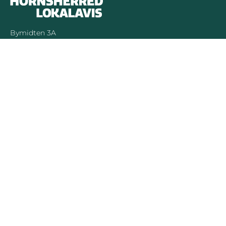
Bymidten 3A
4050 Skibby
Telefon:
40 58 44 37
Email:
patrick@hornsherredlokalavis.dk
INFORMATION
SERVICE
Om os
Jeg har ikke
modtaget avisen
Kontakt os
Se tidligere udgaver
Prisliste
Indsend læserbrev
Annoncer
Forretningsbetingelser