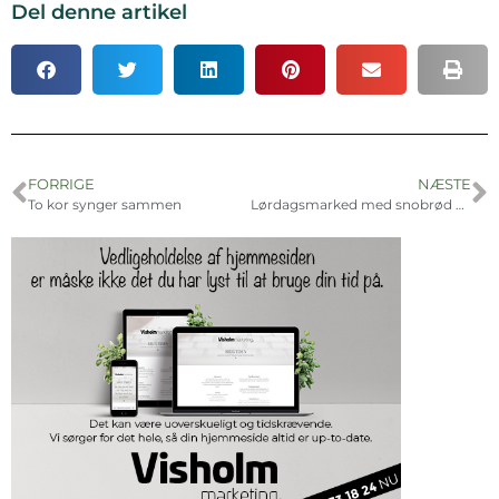
Del denne artikel
FORRIGE
NÆSTE
To kor synger sammen
Lørdagsmarked med snobrød og pandekager