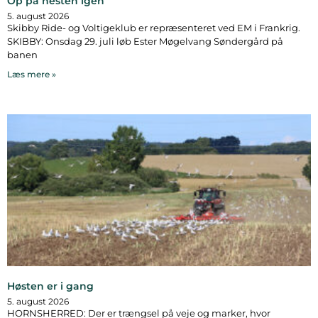
Op på hesten igen
5. august 2026
Skibby Ride- og Voltigeklub er repræsenteret ved EM i Frankrig.
SKIBBY: Onsdag 29. juli løb Ester Møgelvang Søndergård på
banen
Læs mere »
Høsten er i gang
5. august 2026
HORNSHERRED: Der er trængsel på veje og marker, hvor