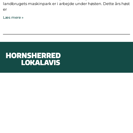
landbrugets maskinpark er i arbejde under høsten. Dette års høst
er
Læs mere »
Bymidten 3A
4050 Skibby
Telefon:
40 58 44 37
Email:
patrick@hornsherredlokalavis.dk
INFORMATION
SERVICE