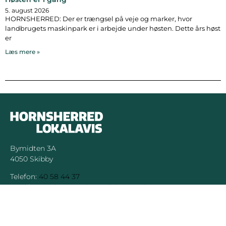
5. august 2026
HORNSHERRED: Der er trængsel på veje og marker, hvor
landbrugets maskinpark er i arbejde under høsten. Dette års høst
er
Læs mere »
Bymidten 3A
4050 Skibby
Telefon:
40 58 44 37
Email:
patrick@hornsherredlokalavis.dk