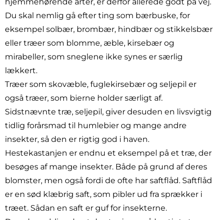
hjemmehørende arter, er derfor allerede godt på vej.
Du skal nemlig gå efter ting som bærbuske, for
eksempel solbær, brombær, hindbær og stikkelsbær
eller træer som blomme, æble, kirsebær og
mirabeller, som sneglene ikke synes er særlig
lækkert.
Træer som skovæble, fuglekirsebær og seljepil er
også træer, som bierne holder særligt af.
Sidstnævnte træ, seljepil, giver desuden en livsvigtig
tidlig forårsmad til humlebier og mange andre
insekter, så den er rigtig god i haven.
Hestekastanjen er endnu et eksempel på et træ, der
besøges af mange insekter. Både på grund af deres
blomster, men også fordi de ofte har saftflåd. Saftflåd
er en sød klæbrig saft, som pibler ud fra sprækker i
træet. Sådan en saft er guf for insekterne.