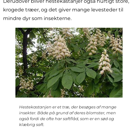
Derudover bliver hestekastanjer også hurtigt store,
krogede træer, og det giver mange levesteder til
mindre dyr som insekterne.
Hestekastanjen er et træ, der besøges af mange
insekter. Både på grund af deres blomster, men
også fordi de ofte har saftflåd, som er en sød og
klæbrig saft.