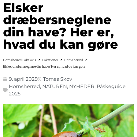
Elsker
dræbersneglene
din have? Her er,
hvad du kan gøre
Hornsherred Lokalavis
Lokationer
Hornsherred
Elsker dræbersneglene din have? Her er, hvad du kan gøre
9. april 2025
Tomas Skov
Hornsherred
,
NATUREN
,
NYHEDER
,
Påskeguide
2025