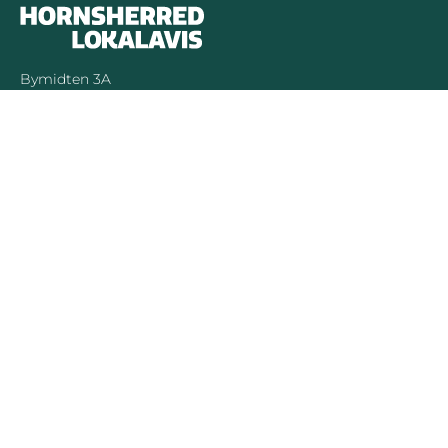
Bymidten 3A
4050 Skibby
Telefon:
40 58 44 37
Email:
patrick@hornsherredlokalavis.dk
INFORMATION
SERVICE
Om os
Jeg har ikke
modtaget avisen
Kontakt os
Se tidligere udgaver
Prisliste
Indsend læserbrev
Annoncer
Forretningsbetingelser