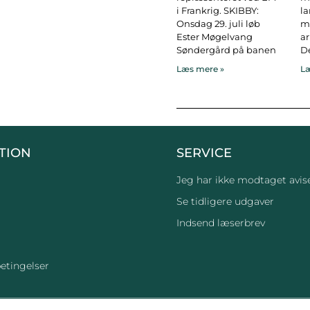
i Frankrig. SKIBBY:
l
Onsdag 29. juli løb
ma
Ester Møgelvang
ar
Søndergård på banen
De
Læs mere »
Læ
TION
SERVICE
Jeg har ikke modtaget avis
Se tidligere udgaver
Indsend læserbrev
etingelser