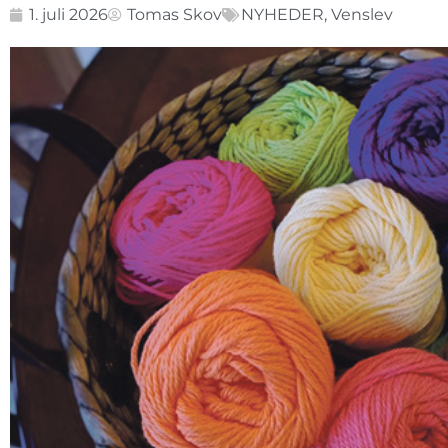
1. juli 2026
Tomas Skov
NYHEDER
,
Venslev