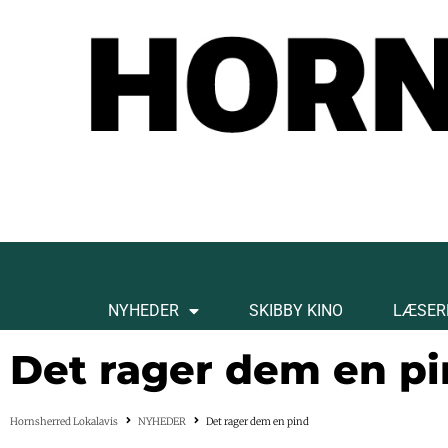
NYHEDER
SKIBBY KINO
LÆSER
Det rager dem en p
Hornsherred Lokalavis
NYHEDER
Det rager dem en pind