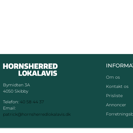
INFORMA
Om os
Bymidten 3A
Kontakt os
4050 Skibby
Prisliste
Telefon:
40 58 44 37
Annoncer
Email:
Forretningsb
patrick@hornsherredlokalavis.dk