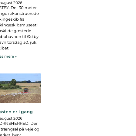
 august 2026
TBY: Det 30 meter
nge rekonstruerede
kingeskib fra
kingeskibsmuseet i
oskilde gæstede
bohavnen til Østby
vn torsdag 30. juli.
ibet
s mere »
østen er i gang
 august 2026
ORNSHERRED: Der
 trængsel på veje og
rker, hvor