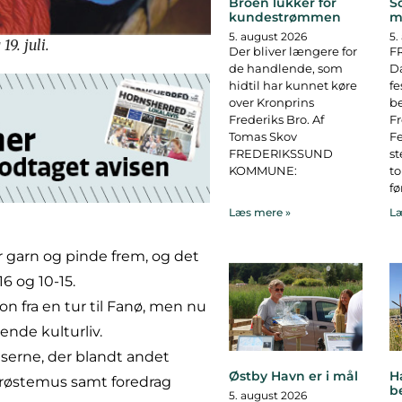
Broen lukker for
S
kundestrømmen
m
5. august 2026
5.
9. juli.
Der bliver længere for
F
de handlende, som
D
hidtil har kunnet køre
fe
over Kronprins
b
Frederiks Bro. Af
F
Tomas Skov
Fe
FREDERIKSSUND
st
KOMMUNE:
to
fø
Læs mere »
Læ
r garn og pinde frem, og det
16 og 10-15.
on fra en tur til Fanø, men nu
ende kulturliv.
elserne, der blandt andet
Østby Havn er i mål
H
Trøstemus samt foredrag
b
5. august 2026