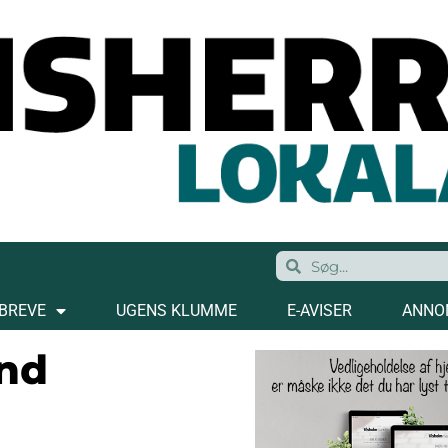
BREVE
UGENS KLUMME
E-AVISER
ANNO
ind