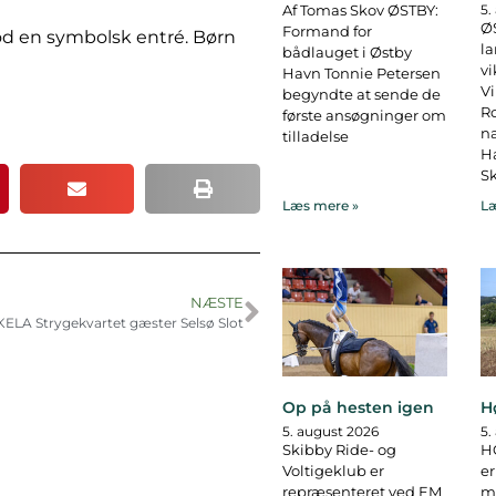
Af Tomas Skov ØSTBY:
5.
ØS
Formand for
mod en symbolsk entré. Børn
la
bådlauget i Østby
vi
Havn Tonnie Petersen
Vi
begyndte at sende de
R
første ansøgninger om
na
tilladelse
Ha
Sk
Læs mere »
Læ
NÆSTE
ELA Strygekvartet gæster Selsø Slot
Op på hesten igen
H
5. august 2026
5.
Skibby Ride- og
H
Voltigeklub er
er
repræsenteret ved EM
ma