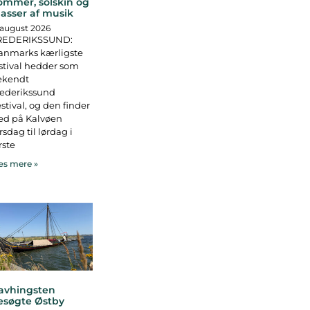
ommer, solskin og
asser af musik
 august 2026
REDERIKSSUND:
anmarks kærligste
stival hedder som
ekendt
rederikssund
stival, og den finder
ed på Kalvøen
rsdag til lørdag i
rste
s mere »
avhingsten
esøgte Østby