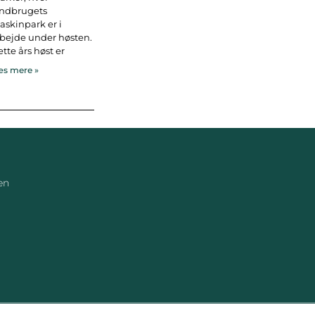
andbrugets
skinpark er i
bejde under høsten.
tte års høst er
s mere »
en