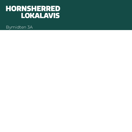
Bymidten 3A
4050 Skibby
Telefon:
40 58 44 37
Email:
patrick@hornsherredlokalavis.dk
INFORMATION
SERVICE
Om os
Jeg har ikke
modtaget avisen
Kontakt os
Se tidligere udgaver
Prisliste
Indsend læserbrev
Annoncer
Forretningsbetingelser