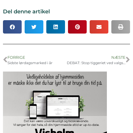
Del denne artikel
FORRIGE
NÆSTE
Sidste lørdagsmarked i år
DEBAT: Stop tiggeriet ved valgstederne