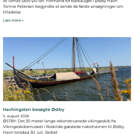
Af Tomas Skov ØSTBY: Formand for bådlauget i Østby Havn
Tonnie Petersen begyndte at sende de første ansøgninger om
tilladelse
Læs mere »
Havhingsten besøgte Østby
5. august 2026
ØSTBY: Det 30 meter lange rekonstruerede vikingeskib fra
Vikingeskibsmuseet i Roskilde gæstede nabohavnen til Østby
Havn torsdag 30. juli. Skibet