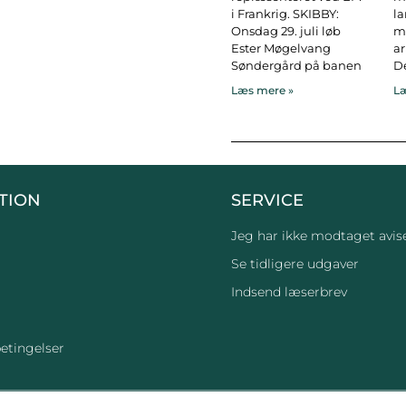
i Frankrig. SKIBBY:
l
Onsdag 29. juli løb
ma
Ester Møgelvang
ar
Søndergård på banen
De
Læs mere »
Læ
TION
SERVICE
Jeg har ikke modtaget avis
Se tidligere udgaver
Indsend læserbrev
etingelser