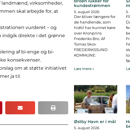
Broen lukker for
S
 af landmænd, virksomheder,
kundestrømmen
m
men skal arbejde for, at
5. august 2026
5.
Der bliver længere for
F
de handlende, som
D
strationen vurderet – og
hidtil har kunnet køre
fe
over Kronprins
b
 indgik direkte i det grønne
Frederiks Bro. Af
F
Tomas Skov
Fe
FREDERIKSSUND
st
blering af bi-enge og bi-
KOMMUNE:
to
ske konsekvenser.
fø
rslag om at støtte initiativet
Læs mere »
Læ
r ja til.
Østby Havn er i mål
H
b
5. august 2026