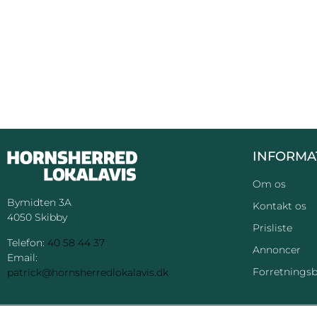
INFORMA
Om os
Bymidten 3A
Kontakt os
4050 Skibby
Prisliste
Telefon:
40 58 44 37
Annoncer
Email:
Forretningsb
patrick@hornsherredlokalavis.dk