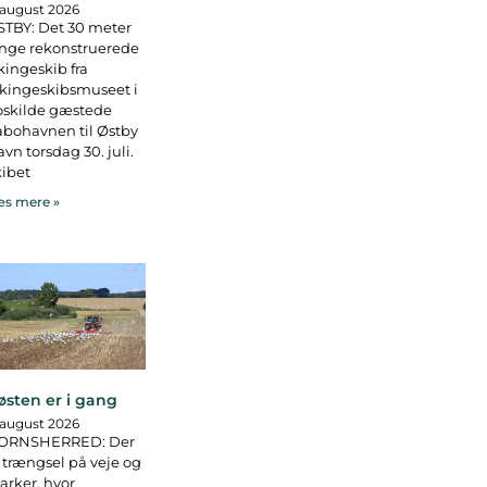
 august 2026
TBY: Det 30 meter
nge rekonstruerede
kingeskib fra
kingeskibsmuseet i
oskilde gæstede
bohavnen til Østby
vn torsdag 30. juli.
ibet
s mere »
østen er i gang
 august 2026
ORNSHERRED: Der
 trængsel på veje og
rker, hvor