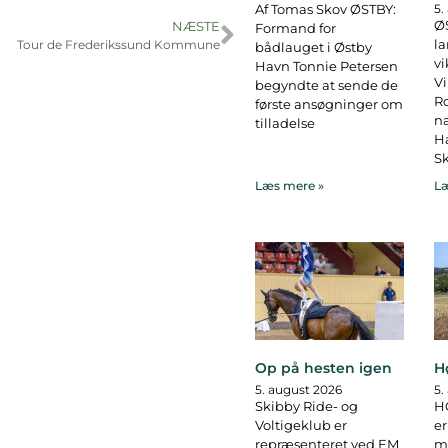
Af Tomas Skov ØSTBY:
5.
ØS
NÆSTE
Formand for
la
Tour de Frederikssund Kommune
bådlauget i Østby
vi
Havn Tonnie Petersen
Vi
begyndte at sende de
R
første ansøgninger om
na
tilladelse
Ha
Sk
Læs mere »
Læ
Op på hesten igen
H
5. august 2026
5.
Skibby Ride- og
H
Voltigeklub er
er
repræsenteret ved EM
ma