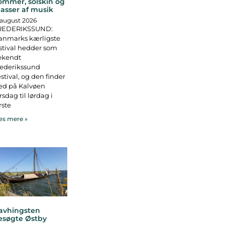
ommer, solskin og
asser af musik
 august 2026
REDERIKSSUND:
anmarks kærligste
stival hedder som
ekendt
rederikssund
stival, og den finder
ed på Kalvøen
rsdag til lørdag i
rste
s mere »
avhingsten
esøgte Østby