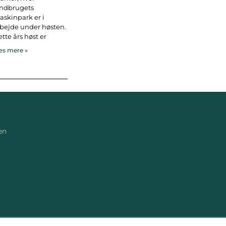
andbrugets
skinpark er i
bejde under høsten.
tte års høst er
s mere »
en