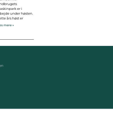
andbrugets
skinpark er i
bejde under høsten.
tte års høst er
s mere »
en