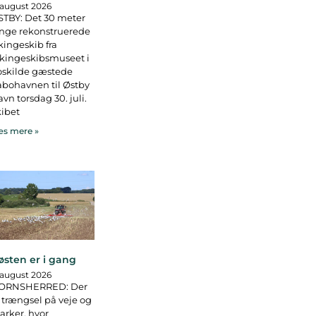
 august 2026
TBY: Det 30 meter
nge rekonstruerede
kingeskib fra
kingeskibsmuseet i
oskilde gæstede
bohavnen til Østby
vn torsdag 30. juli.
ibet
s mere »
østen er i gang
 august 2026
ORNSHERRED: Der
 trængsel på veje og
rker, hvor