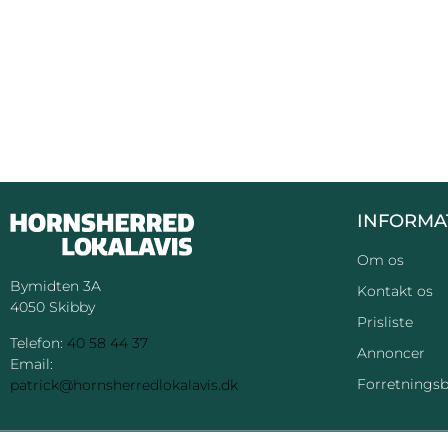
INFORMA
Om os
Bymidten 3A
Kontakt os
4050 Skibby
Prisliste
Telefon:
40 58 44 37
Annoncer
Email:
Forretningsb
patrick@hornsherredlokalavis.dk