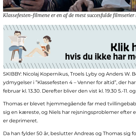
Klassefesten-filmene er en af de mest succesfulde filmserier 
SKIBBY: Nicolaj Kopernikus, Troels Lyby og Anders W. Be
ydmygelser i ”Klassefesten 4 – Venner for altid”, der ha
februar kl. 13.30. Derefter bliver den vist kl. 19.30 5.-11. o
Thomas er blevet hjemmegående far med tvillingebaby
sig en kæreste, og Niels har rejsningsproblemer efter 
er deprimeret.
Da han fylder 50 år, beslutter Andreas og Thomas sig f