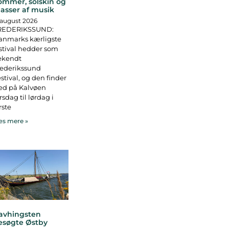
ommer, solskin og
asser af musik
 august 2026
REDERIKSSUND:
anmarks kærligste
stival hedder som
ekendt
rederikssund
stival, og den finder
ed på Kalvøen
rsdag til lørdag i
rste
s mere »
avhingsten
esøgte Østby