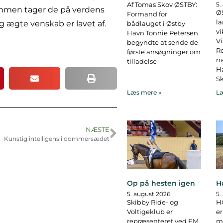
Af Tomas Skov ØSTBY:
5.
ammen tager de på verdens
ØS
Formand for
la
og ægte venskab er lavet af.
bådlauget i Østby
vi
Havn Tonnie Petersen
Vi
begyndte at sende de
R
første ansøgninger om
na
tilladelse
Ha
Sk
Læs mere »
Læ
NÆSTE
Kunstig intelligens i dommersædet
Op på hesten igen
H
5. august 2026
5.
Skibby Ride- og
H
Voltigeklub er
er
repræsenteret ved EM
ma