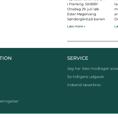
i Frankrig. SKIBBY:
l
Onsdag 29. juli løb
ma
Ester Møgelvang
ar
Søndergård på banen
De
Læs mere »
Læ
TION
SERVICE
Jeg har ikke modtaget avis
Se tidligere udgaver
Indsend læserbrev
etingelser