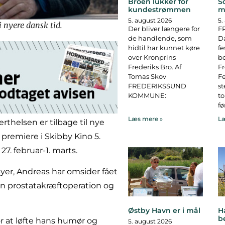
Broen lukker for
S
kundestrømmen
m
5. august 2026
5.
i nyere dansk tid.
Der bliver længere for
F
de handlende, som
D
hidtil har kunnet køre
fe
over Kronprins
b
Frederiks Bro. Af
F
Tomas Skov
Fe
FREDERIKSSUND
st
KOMMUNE:
to
fø
Læs mere »
Læ
rthelsen er tilbage til nye
r premiere i Skibby Kino 5.
g 27. februar-1. marts.
er, Andreas har omsider fået
en prostatakræftoperation og
Østby Havn er i mål
H
b
or at løfte hans humør og
5. august 2026