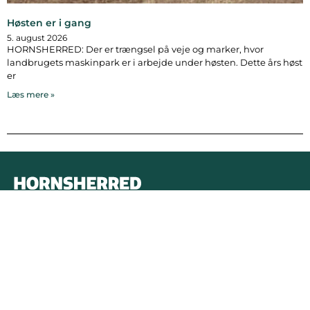
Høsten er i gang
5. august 2026
HORNSHERRED: Der er trængsel på veje og marker, hvor
landbrugets maskinpark er i arbejde under høsten. Dette års høst
er
Læs mere »
Bymidten 3A
4050 Skibby
Telefon:
40 58 44 37
Email:
patrick@hornsherredlokalavis.dk