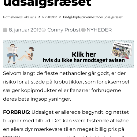
udsalgsræset
Hornsherred Lokalavis
NYHEDER
Undgå fupbutikkerne under udsalgsræset
8. januar 2019
Conny Probst
NYHEDER
Selvom langt de fleste nethandler går godt, er der
risiko for at støde på fupbutikker, som for eksempel
sælger kopiprodukter eller franarrer forbrugerne
deres betalingsoplysninger.
FORBRUG:
Udsalget er allerede begyndt, og nettet
bugner med tilbud. Det kan være fristende at købe
en ellers dyr mærkevare til en meget billig pris på