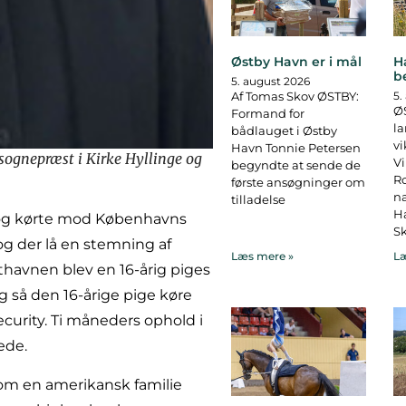
Østby Havn er i mål
H
b
5. august 2026
Af Tomas Skov ØSTBY:
5.
ØS
Formand for
la
bådlauget i Østby
vi
Havn Tonnie Petersen
 sognepræst i Kirke Hyllinge og
Vi
begyndte at sende de
R
første ansøgninger om
na
tilladelse
Ha
il og kørte mod Københavns
Sk
 og der lå en stemning af
Læs mere »
Læ
thavnen blev en 16-årig piges
og så den 16-årige pige køre
curity. Ti måneders ophold i
ede.
om en amerikansk familie