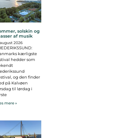
ommer, solskin og
asser af musik
 august 2026
REDERIKSSUND:
anmarks kærligste
stival hedder som
ekendt
rederikssund
stival, og den finder
ed på Kalvøen
rsdag til lørdag i
rste
s mere »