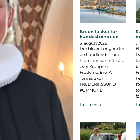
Broen lukker for
S
kundestrømmen
m
5. august 2026
5.
Der bliver længere for
F
de handlende, som
D
hidtil har kunnet køre
fe
over Kronprins
b
Frederiks Bro. Af
F
Tomas Skov
Fe
FREDERIKSSUND
st
KOMMUNE:
to
fø
Læs mere »
Læ