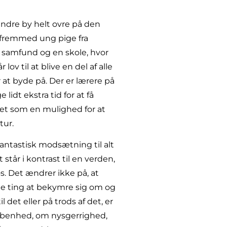
mindre by helt ovre på den
n fremmed ung pige fra
et samfund og en skole, hvor
v til at blive en del af alle
 at byde på. Der er lærere på
idt ekstra tid for at få
et som en mulighed for at
tur.
antastisk modsætning til alt
står i kontrast til en verden,
s. Det ændrer ikke på, at
ige ting at bekymre sig om og
l det eller på trods af det, er
m åbenhed, om nysgerrighed,