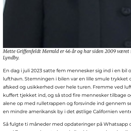
Mette Griffenfeldt Merrald er 46 år og har siden 2009 været
Lyndby.
En dag i juli 2023 satte fem mennesker sig ind i en b
lufthavn. Stemningen i bilen var en lille smule trykket
afsked og usikkerhed over hele turen. Fremme ved luf
kuffert tjekket ind, og så stod fire mennesker tilbage 
alene op med rulletrappen og forsvinde ind gennem se
en mindre amerikansk by i det østlige Californien vent
Så fulgte ti måneder med opdateringer på Whatsapp 