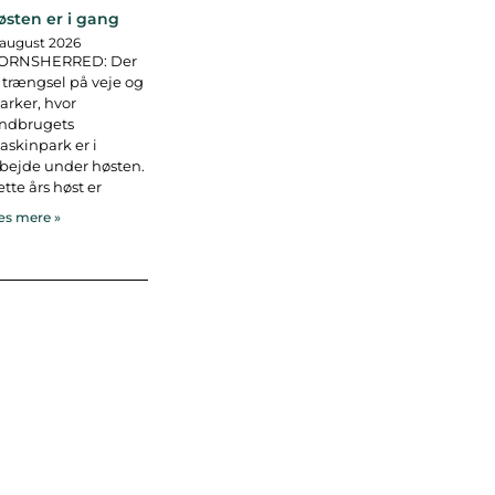
østen er i gang
 august 2026
ORNSHERRED: Der
 trængsel på veje og
rker, hvor
andbrugets
skinpark er i
bejde under høsten.
tte års høst er
s mere »