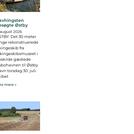
avhingsten
esøgte Østby
 august 2026
TBY: Det 30 meter
nge rekonstruerede
kingeskib fra
kingeskibsmuseet i
oskilde gæstede
bohavnen til Østby
vn torsdag 30. juli.
ibet
s mere »