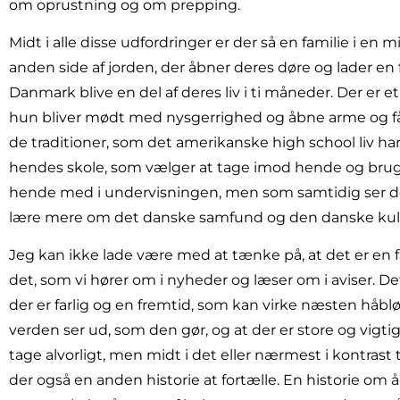
om oprustning og om prepping.
Midt i alle disse udfordringer er der så en familie i en 
anden side af jorden, der åbner deres døre og lader e
Danmark blive en del af deres liv i ti måneder. Der er 
hun bliver mødt med nysgerrighed og åbne arme og får lo
de traditioner, som det amerikanske high school liv har
hendes skole, som vælger at tage imod hende og bruge l
hende med i undervisningen, men som samtidig ser d
lære mere om det danske samfund og den danske kul
Jeg kan ikke lade være med at tænke på, at det er en f
det, som vi hører om i nyheder og læser om i aviser. Det 
der er farlig og en fremtid, som kan virke næsten håblø
verden ser ud, som den gør, og at der er store og vigt
tage alvorligt, men midt i det eller nærmest i kontrast ti
der også en anden historie at fortælle. En historie o