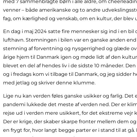
med 7 sammenbragte børn i alle aldre, om cheerleadin
venner – både amerikanske og to andre udvekslingsst
fag, om kærlighed og venskab, om en kultur, der blev ud
En dag i maj 2024 satte fire mennesker sig ind i en b
lufthavn. Stemningen i bilen var en ganske anden end å
stemning af forventning og nysgerrighed og glæde ove
årige hjem til Danmark igen og møde lidt af den kult
blevet en del af hendes liv i de sidste 10 måneder. Den 
og i fredags kom vi tilbage til Danmark, og jeg sidder 
med jetlag og skriver denne klumme.
Lige nu kan verden føles ganske usikker og farlig. Det 
pandemi lukkede det meste af verden ned. Der er klima
rejse ud i verden mere usikkert, for det ekstreme vejr 
Der er krige, der skaber skarpe fronter mellem dem o
en frygt for, hvor langt begge parter er i stand til at gå.