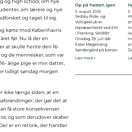
g og high school, om nye
Op på hesten igen
H
udenter, om lærere og nye
5. august 2026
5.
Skibby Ride- og
H
forsket og taget til sig.
Voltigeklub er
er
repræsenteret ved EM
ma
il og kørte mod Københavns
i Frankrig. SKIBBY:
l
ret før. Nu lå der en
Onsdag 29. juli løb
ma
Ester Møgelvang
ar
r at skulle hente den 16-
Søndergård på banen
De
ur og de mennesker, som var
Læs mere »
Læ
16- årige pige er min datter,
her tidligt søndag morgen
er ikke længe siden, at en
forandringer, der gør det at
kan få store konsekvenser.
g os, og som derudover skaber
 Der er en retorik, der handler