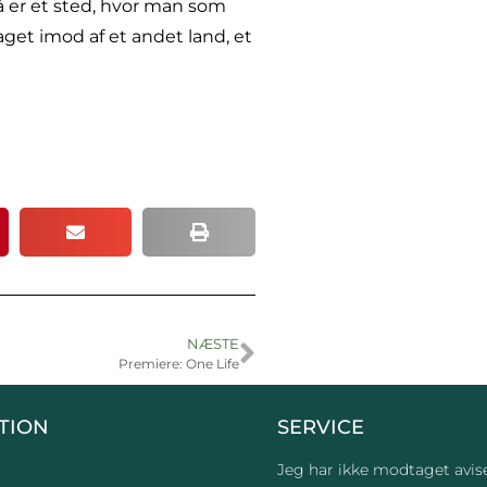
å er et sted, hvor man som
get imod af et andet land, et
NÆSTE
Premiere: One Life
TION
SERVICE
Jeg har ikke modtaget avis