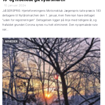
10. januar 2024
JÆGERSPRIS: Hjerteforeningens Motionsklub Jægerspris talte præcis 183
deltagere til Nytårsmarchen den 1. januar, men flere kan have deltaget
”uden for registreringen”. Deltagelsen ligger på linje med tidligere år, og
frafaldet grundet Corona synes nu helt elimineret. Den nyopmalede rute
var...
NYHEDER