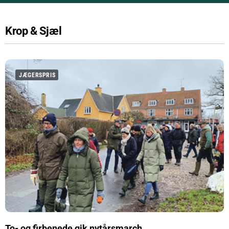
Krop & Sjæl
JÆGERSPRIS
To- og firbenede gik nytårsmarch