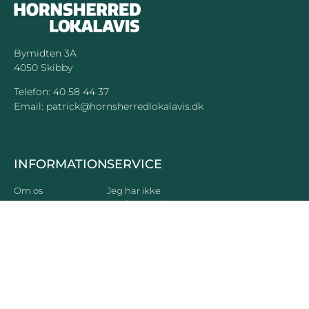
Bymidten 3A
4050 Skibby
Telefon:
40 58 44 37
Email:
patrick@hornsherredlokalavis.dk
INFORMATION
SERVICE
Om os
Jeg har ikke
modtaget avisen
Kontakt os
Se tidligere udgaver
Prisliste
Indsend læserbrev
Annoncer
Forretningsbetingelser