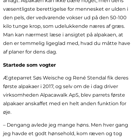
anlagt. Alpakaen kan ikke bære noget, men dens
væsentligste berettigelse for mennesket er ulden i
den pels, der vedvarende vokser ud på den 50-100
kilo tunge krop, som udelukkende næres af græs.
Man kan nærmest læse i ansigtet på alpakaen, at
den er temmelig ligeglad med, hvad du måtte have
af planer for dens dag.
Startede som vogter
Ægteparret Søs Weische og René Stendal fik deres
første alpakaer i 2017, og selv om de i dag driver
virksomheden Alpacawalk ApS, blev parrets første
alpakaer anskaffet med en helt anden funktion for
øje.
– Dengang avlede jeg mange høns. Men hver gang
jeg havde et godt hønsehold, kom ræven og tog