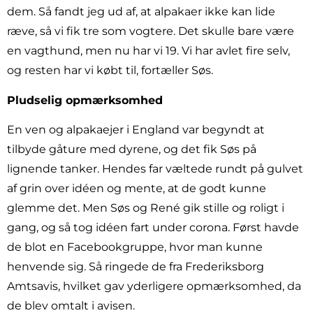
dem. Så fandt jeg ud af, at alpakaer ikke kan lide
ræve, så vi fik tre som vogtere. Det skulle bare være
en vagthund, men nu har vi 19. Vi har avlet fire selv,
og resten har vi købt til, fortæller Søs.
Pludselig opmærksomhed
En ven og alpakaejer i England var begyndt at
tilbyde gåture med dyrene, og det fik Søs på
lignende tanker. Hendes far væltede rundt på gulvet
af grin over idéen og mente, at de godt kunne
glemme det. Men Søs og René gik stille og roligt i
gang, og så tog idéen fart under corona. Først havde
de blot en Facebookgruppe, hvor man kunne
henvende sig. Så ringede de fra Frederiksborg
Amtsavis, hvilket gav yderligere opmærksomhed, da
de blev omtalt i avisen.