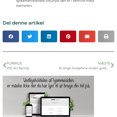
sydamerikanske vikunja, der er i familie med
kamelen.
Del denne artikel
FORRIGE
NÆSTE
200 års fejring
16-årige Josephine vinder guldmedalje ved EM