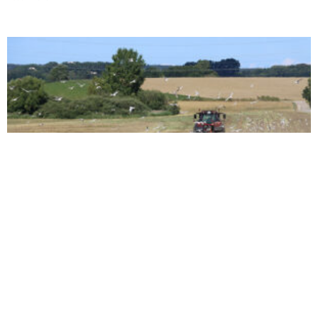
Høsten er i gang
5. august 2026
HORNSHERRED: Der er trængsel på veje og marker, hvor
landbrugets maskinpark er i arbejde under høsten. Dette års høst
er
Læs mere »