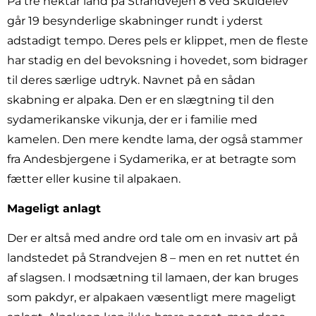
På tre hektar land på Strandvejen 8 ved Skuldelev
går 19 besynderlige skabninger rundt i yderst
adstadigt tempo. Deres pels er klippet, men de fleste
har stadig en del bevoksning i hovedet, som bidrager
til deres særlige udtryk. Navnet på en sådan
skabning er alpaka. Den er en slægtning til den
sydamerikanske vikunja, der er i familie med
kamelen. Den mere kendte lama, der også stammer
fra Andesbjergene i Sydamerika, er at betragte som
fætter eller kusine til alpakaen.
Mageligt anlagt
Der er altså med andre ord tale om en invasiv art på
landstedet på Strandvejen 8 – men en ret nuttet én
af slagsen. I modsætning til lamaen, der kan bruges
som pakdyr, er alpakaen væsentligt mere mageligt